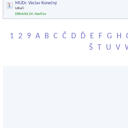
MUDr. Václav Konečný
Lékaři
Dělnická 24, Havířov
1
2
9
A
B
C
Č
D
Ď
E
F
G
H
Š
T
U
V