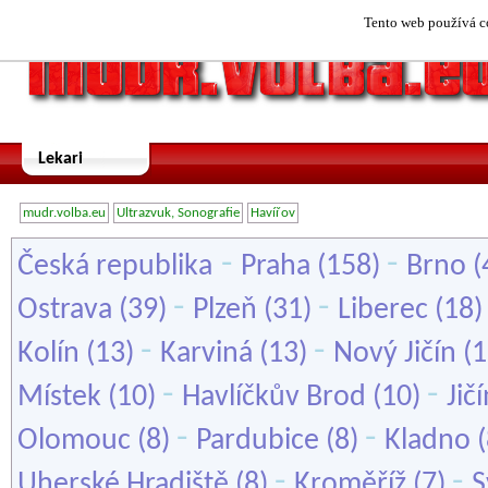
Tento web používá co
Lekari
mudr.volba.eu
Ultrazvuk, Sonografie
Havířov
-
-
Česká republika
Praha
(158)
Brno
(
-
-
Ostrava
(39)
Plzeň
(31)
Liberec
(18
-
-
Kolín
(13)
Karviná
(13)
Nový Jičín
(1
-
-
Místek
(10)
Havlíčkův Brod
(10)
Jič
-
-
Olomouc
(8)
Pardubice
(8)
Kladno
(
-
-
Uherské Hradiště
(8)
Kroměříž
(7)
S