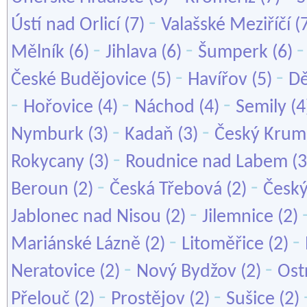
-
Ústí nad Orlicí
(7)
Valašské Meziříčí
(
-
-
Mělník
(6)
Jihlava
(6)
Šumperk
(6)
-
-
České Budějovice
(5)
Havířov
(5)
Dě
-
-
-
Hořovice
(4)
Náchod
(4)
Semily
(4
-
-
Nymburk
(3)
Kadaň
(3)
Český Krum
-
Rokycany
(3)
Roudnice nad Labem
(3
-
-
Beroun
(2)
Česká Třebová
(2)
Český
-
Jablonec nad Nisou
(2)
Jilemnice
(2)
-
-
Mariánské Lázně
(2)
Litoměřice
(2)
-
-
Neratovice
(2)
Nový Bydžov
(2)
Ost
-
-
Přelouč
(2)
Prostějov
(2)
Sušice
(2)