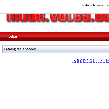
Tento web používá co
Lekari
Katalog dle abecedy
A
B
C
D
E
G
H
I
J
K
L