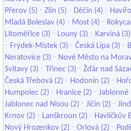
-
-
-
Přerov
(5)
Zlín
(5)
Děčín
(4)
Havíř
-
-
Mladá Boleslav
(4)
Most
(4)
Rokyca
-
-
Litoměřice
(3)
Louny
(3)
Karviná
(3
-
-
-
Frýdek-Místek
(3)
Česká Lípa
(3)
B
-
Neratovice
(3)
Nové Město na Mora
-
-
Svitavy
(3)
Třinec
(3)
Žďár nad Sáza
-
-
Česká Třebová
(2)
Hodonín
(2)
Hoř
-
-
Humpolec
(2)
Hranice
(2)
Jablonné 
-
-
Jablonec nad Nisou
(2)
Jičín
(2)
Jin
-
-
Krnov
(2)
Lanškroun
(2)
Havlíčkův 
-
-
Nový Hrozenkov
(2)
Orlová
(2)
Pod