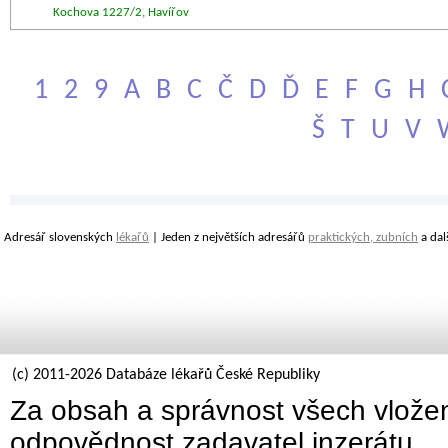
Kochova 1227/2, Havířov
1
2
9
A
B
C
Č
D
Ď
E
F
G
H
Š
T
U
V
Adresář slovenských
lékařů
| Jeden z největších adresářů
praktických, zubních
a dal
(c) 2011-2026 Databáze lékařů České Republiky
Za obsah a správnost všech vložen
odpovědnost zadavatel inzerátu.