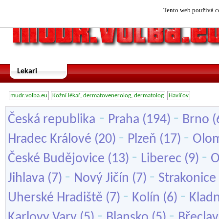
Tento web používá co
Lekari
mudr.volba.eu
Kožní lékař, dermatovenerolog, dermatolog
Havířov
-
-
Česká republika
Praha
(194)
Brno
(
-
-
Hradec Králové
(20)
Plzeň
(17)
Olo
-
-
České Budějovice
(13)
Liberec
(9)
O
-
-
Jihlava
(7)
Nový Jičín
(7)
Strakonice
-
-
Uherské Hradiště
(7)
Kolín
(6)
Klad
-
-
Karlovy Vary
(5)
Blansko
(5)
Břeclav