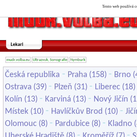
Tento web používá co
Lekari
mudr.volba.eu
Ultrazvuk, Sonografie
Nymburk
-
-
Česká republika
Praha
(158)
Brno
(
-
-
Ostrava
(39)
Plzeň
(31)
Liberec
(18
-
-
Kolín
(13)
Karviná
(13)
Nový Jičín
(1
-
-
Místek
(10)
Havlíčkův Brod
(10)
Jič
-
-
Olomouc
(8)
Pardubice
(8)
Kladno
(
-
-
Uherské Hradiště
(8)
Kroměříž
(7)
S