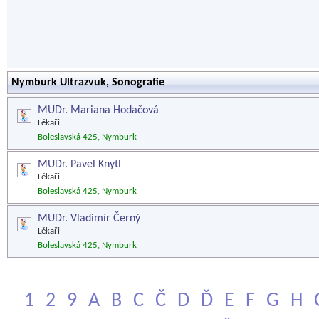
Nymburk Ultrazvuk, Sonografie
MUDr. Mariana Hodačová
Lékaři
Boleslavská 425, Nymburk
MUDr. Pavel Knytl
Lékaři
Boleslavská 425, Nymburk
MUDr. Vladimír Černý
Lékaři
Boleslavská 425, Nymburk
1
2
9
A
B
C
Č
D
Ď
E
F
G
H