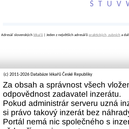
Š
T
U
V
Adresář slovenských
lékařů
| Jeden z největších adresářů
praktických, zubních
a dal
(c) 2011-2026 Databáze lékařů České Republiky
Za obsah a správnost všech vložen
odpovědnost zadavatel inzerátu.
Pokud administrár serveru uzná inz
si právo takový inzerát bez náhra
Portál nemá nic společného s inzer