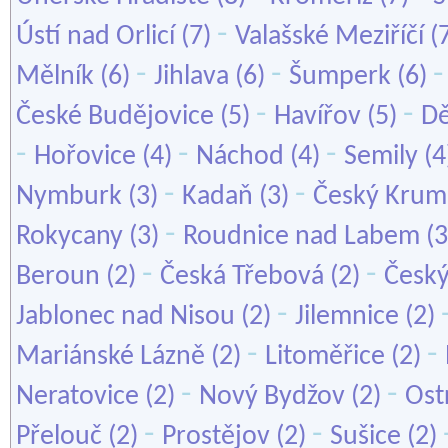
-
Ústí nad Orlicí
(7)
Valašské Meziříčí
(
-
-
Mělník
(6)
Jihlava
(6)
Šumperk
(6)
-
-
České Budějovice
(5)
Havířov
(5)
Dě
-
-
-
Hořovice
(4)
Náchod
(4)
Semily
(4
-
-
Nymburk
(3)
Kadaň
(3)
Český Krum
-
Rokycany
(3)
Roudnice nad Labem
(3
-
-
Beroun
(2)
Česká Třebová
(2)
Český
-
Jablonec nad Nisou
(2)
Jilemnice
(2)
-
-
Mariánské Lázně
(2)
Litoměřice
(2)
-
-
Neratovice
(2)
Nový Bydžov
(2)
Ost
-
-
Přelouč
(2)
Prostějov
(2)
Sušice
(2)