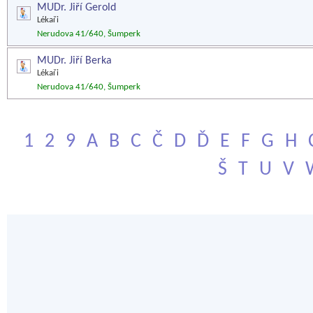
MUDr. Jiří Gerold
Lékaři
Nerudova 41/640, Šumperk
MUDr. Jiří Berka
Lékaři
Nerudova 41/640, Šumperk
1
2
9
A
B
C
Č
D
Ď
E
F
G
H
Š
T
U
V