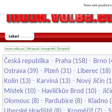
Tento web používá co
Lekari
mudr.volba.eu
Ultrazvuk, Sonografie
Šumperk
-
-
Česká republika
Praha
(158)
Brno
(
-
-
Ostrava
(39)
Plzeň
(31)
Liberec
(18
-
-
Kolín
(13)
Karviná
(13)
Nový Jičín
(1
-
-
Místek
(10)
Havlíčkův Brod
(10)
Jič
-
-
Olomouc
(8)
Pardubice
(8)
Kladno
(
-
-
Uherské Hradiště
(8)
Kroměříž
(7)
S