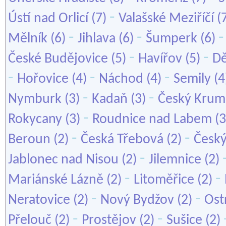
-
Ústí nad Orlicí
(7)
Valašské Meziříčí
(
-
-
Mělník
(6)
Jihlava
(6)
Šumperk
(6)
-
-
České Budějovice
(5)
Havířov
(5)
Dě
-
-
-
Hořovice
(4)
Náchod
(4)
Semily
(4
-
-
Nymburk
(3)
Kadaň
(3)
Český Krum
-
Rokycany
(3)
Roudnice nad Labem
(3
-
-
Beroun
(2)
Česká Třebová
(2)
Český
-
Jablonec nad Nisou
(2)
Jilemnice
(2)
-
-
Mariánské Lázně
(2)
Litoměřice
(2)
-
-
Neratovice
(2)
Nový Bydžov
(2)
Ost
-
-
Přelouč
(2)
Prostějov
(2)
Sušice
(2)