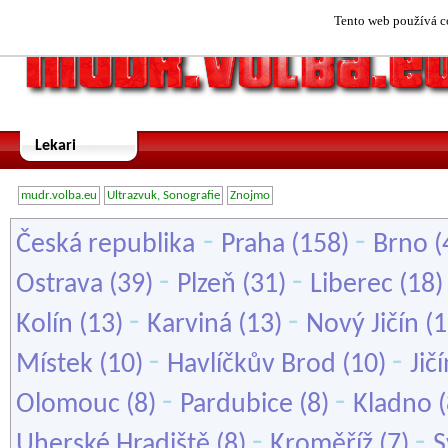
Tento web používá co
Lekari
mudr.volba.eu
Ultrazvuk, Sonografie
Znojmo
-
-
Česká republika
Praha
(158)
Brno
(
-
-
Ostrava
(39)
Plzeň
(31)
Liberec
(18
-
-
Kolín
(13)
Karviná
(13)
Nový Jičín
(1
-
-
Místek
(10)
Havlíčkův Brod
(10)
Jič
-
-
Olomouc
(8)
Pardubice
(8)
Kladno
(
-
-
Uherské Hradiště
(8)
Kroměříž
(7)
S