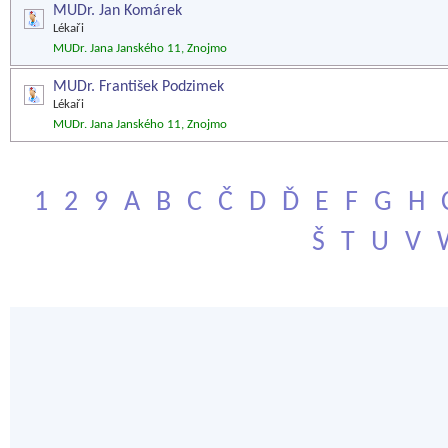
MUDr. Jan Komárek
Lékaři
MUDr. Jana Janského 11, Znojmo
MUDr. František Podzimek
Lékaři
MUDr. Jana Janského 11, Znojmo
1
2
9
A
B
C
Č
D
Ď
E
F
G
H
Š
T
U
V