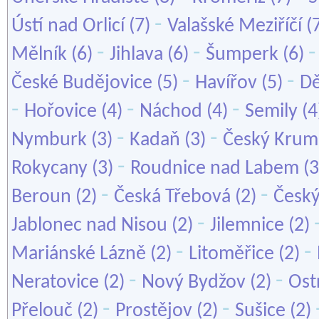
-
Ústí nad Orlicí
(7)
Valašské Meziříčí
(
-
-
Mělník
(6)
Jihlava
(6)
Šumperk
(6)
-
-
České Budějovice
(5)
Havířov
(5)
Dě
-
-
-
Hořovice
(4)
Náchod
(4)
Semily
(4
-
-
Nymburk
(3)
Kadaň
(3)
Český Krum
-
Rokycany
(3)
Roudnice nad Labem
(3
-
-
Beroun
(2)
Česká Třebová
(2)
Český
-
Jablonec nad Nisou
(2)
Jilemnice
(2)
-
-
Mariánské Lázně
(2)
Litoměřice
(2)
-
-
Neratovice
(2)
Nový Bydžov
(2)
Ost
-
-
Přelouč
(2)
Prostějov
(2)
Sušice
(2)