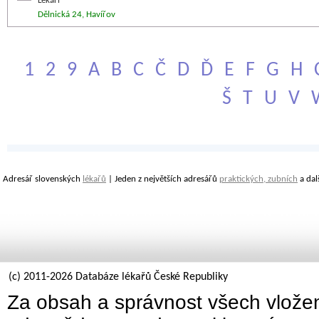
Lékaři
Dělnická 24, Havířov
1
2
9
A
B
C
Č
D
Ď
E
F
G
H
Š
T
U
V
Adresář slovenských
lékařů
| Jeden z největších adresářů
praktických, zubních
a dal
(c) 2011-2026 Databáze lékařů České Republiky
Za obsah a správnost všech vložen