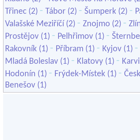
-
-
-
Třinec
(2)
Tábor
(2)
Šumperk
(2)
P
-
-
Valašské Meziříčí
(2)
Znojmo
(2)
Zlí
-
-
Prostějov
(1)
Pelhřimov
(1)
Šternbe
-
-
Rakovník
(1)
Příbram
(1)
Kyjov
(1)
-
-
Mladá Boleslav
(1)
Klatovy
(1)
Karv
-
-
Hodonín
(1)
Frýdek-Místek
(1)
Čes
Benešov
(1)