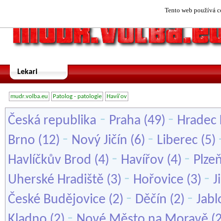
Tento web používá co
Lekari
mudr.volba.eu
Patolog - patologie
Havířov
-
-
Česká republika
Praha
(49)
Hradec 
-
-
Brno
(12)
Nový Jičín
(6)
Liberec
(5)
-
-
Havlíčkův Brod
(4)
Havířov
(4)
Plze
-
-
Uherské Hradiště
(3)
Hořovice
(3)
J
-
-
České Budějovice
(2)
Děčín
(2)
Jabl
-
Kladno
(2)
Nové Město na Moravě
(