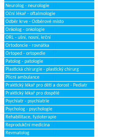
Neurolog - neurologie
Oční lékař - oftalmologie
Odběr krve - Odběrové místo
Onkolog - onkologie
ORL - ušní, nosní, krční
Ortodoncie - rovnátka
Ortoped - ortopedie
Patolog - patologie
Plastická chirurgie - plastický chirurg
Plicní ambulance
Praktický lékař pro děti a dorost - Pediatr
Praktický lékař pro dospělé
Psychiatr - psychiatrie
Psycholog - psychologie
Rehabilitace, fyzioterapie
Reprodukční medicína
Revmatolog