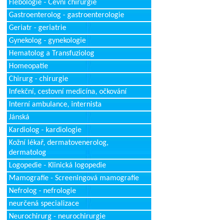
Flebologie - Cévní chirurgie
Gastroenterolog - gastroenterologie
Geriatr - geriatrie
Gynekolog - gynekologie
Hematolog a Transfuziolog
Homeopatie
Chirurg - chirurgie
Infekční, cestovní medicína, očkování
Interní ambulance, internista
Jánská
Kardiolog - kardiologie
Kožní lékař, dermatovenerolog,
dermatolog
Logopedie - Klinická logopedie
Mamografie - Screeningová mamografie
Nefrolog - nefrologie
neurčená specializace
Neurochirurg - neurochirurgie