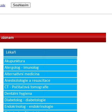
 zde
vatel
 záznam
Lékaři
Akupunktura
Alergolog - imunolog
Alternativní medicína
Anesteziologie a resuscitace
CT - Počítačová tomografie
Dentální hygiena
Diabetolog - diabetologie
Endokrinolog - endokrinologie