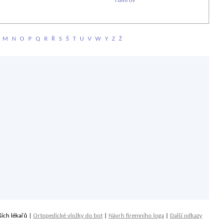
Havířov
M
N
O
P
Q
R
Ř
S
Š
T
U
V
W
Y
Z
Ž
ších lékařů |
Ortopedické vložky do bot
|
Návrh firemního loga
|
Další odkazy