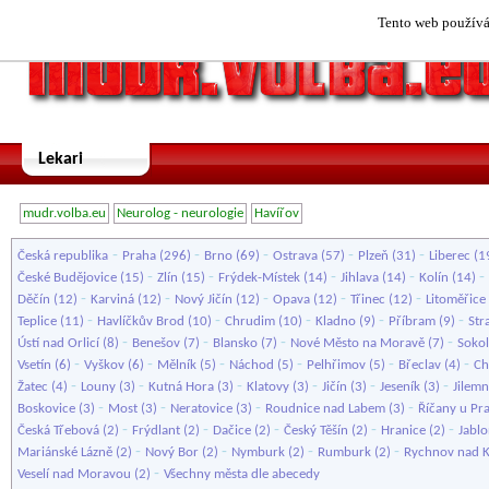
Tento web používá 
Lekari
mudr.volba.eu
Neurolog - neurologie
Havířov
-
-
-
-
-
Česká republika
Praha
(296)
Brno
(69)
Ostrava
(57)
Plzeň
(31)
Liberec
(1
-
-
-
-
-
České Budějovice
(15)
Zlín
(15)
Frýdek-Místek
(14)
Jihlava
(14)
Kolín
(14)
-
-
-
-
-
Děčín
(12)
Karviná
(12)
Nový Jičín
(12)
Opava
(12)
Třinec
(12)
Litoměřice
-
-
-
-
-
Teplice
(11)
Havlíčkův Brod
(10)
Chrudim
(10)
Kladno
(9)
Příbram
(9)
Str
-
-
-
-
Ústí nad Orlicí
(8)
Benešov
(7)
Blansko
(7)
Nové Město na Moravě
(7)
Soko
-
-
-
-
-
-
Vsetín
(6)
Vyškov
(6)
Mělník
(5)
Náchod
(5)
Pelhřimov
(5)
Břeclav
(4)
Ch
-
-
-
-
-
-
Žatec
(4)
Louny
(3)
Kutná Hora
(3)
Klatovy
(3)
Jičín
(3)
Jeseník
(3)
Jilemn
-
-
-
-
Boskovice
(3)
Most
(3)
Neratovice
(3)
Roudnice nad Labem
(3)
Říčany u Pr
-
-
-
-
-
Česká Třebová
(2)
Frýdlant
(2)
Dačice
(2)
Český Těšín
(2)
Hranice
(2)
Jabl
-
-
-
-
Mariánské Lázně
(2)
Nový Bor
(2)
Nymburk
(2)
Rumburk
(2)
Rychnov nad 
-
Veselí nad Moravou
(2)
Všechny města dle abecedy