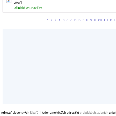
Lékaři
Dělnická 24, Havířov
1
2
9
A
B
C
Č
D
Ď
E
F
G
H
CH
I
J
K
L
Adresář slovenských
lékařů
| Jeden z největších adresářů
praktických, zubních
a dal