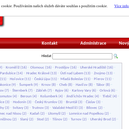
cookie. Používáním našich služeb dáváte souhlas s použitím cookie.
Více info
Nepřihlášený uži
Kontakt
Administrace
Nový
Hledat
-
-
-
-
-
9)
Kroměříž
(16)
Olomouc
(16)
Prostějov
(16)
Uherské Hradiště
(16)
-
-
-
-
Pardubice
(14)
Hradec Králové
(13)
Ústí nad Labem
(13)
Znojmo
(13)
-
-
-
-
-
(11)
Hořovice
(11)
Česká Lípa
(11)
Mladá Boleslav
(11)
Přerov
(11)
-
-
-
-
-
-
akonice
(9)
Šumperk
(9)
Krnov
(8)
Cheb
(8)
Havířov
(8)
Tábor
(8)
-
-
-
-
-
-
lov
(7)
Šternberk
(7)
Zábřeh
(7)
Kyjov
(6)
Karlovy Vary
(6)
Orlová
(6)
-
-
-
-
-
omutov
(4)
Beroun
(4)
Košumberk
(4)
Jindřichův Hradec
(4)
Třebíč
(4)
-
-
-
-
-
ice
(3)
Hodonín
(3)
Český Krumlov
(3)
Bruntál
(3)
Čáslav
(3)
-
-
-
-
-
ahy
(3)
Svitavy
(3)
Trutnov
(3)
Valašské Meziříčí
(3)
Bílovec
(2)
-
-
-
-
onec nad Nisou
(2)
Kadaň
(2)
Litomyšl
(2)
Lomnice nad Popelkou
(2)
-
-
-
-
-
-
Kněžnou
(2)
Slaný
(2)
Stod
(2)
Tišnov
(2)
Turnov
(2)
Uherský Brod
(2)