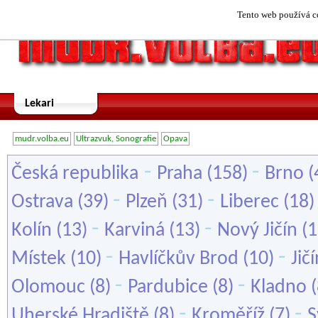
Tento web používá co
Lekari
mudr.volba.eu
Ultrazvuk, Sonografie
Opava
-
-
Česká republika
Praha
(158)
Brno
(
-
-
Ostrava
(39)
Plzeň
(31)
Liberec
(18
-
-
Kolín
(13)
Karviná
(13)
Nový Jičín
(1
-
-
Místek
(10)
Havlíčkův Brod
(10)
Jič
-
-
Olomouc
(8)
Pardubice
(8)
Kladno
(
-
-
Uherské Hradiště
(8)
Kroměříž
(7)
S