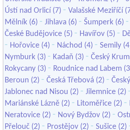
-
Ústí nad Orlicí
(7)
Valašské Meziříčí
(
-
-
Mělník
(6)
Jihlava
(6)
Šumperk
(6)
-
-
České Budějovice
(5)
Havířov
(5)
Dě
-
-
-
Hořovice
(4)
Náchod
(4)
Semily
(4
-
-
Nymburk
(3)
Kadaň
(3)
Český Krum
-
Rokycany
(3)
Roudnice nad Labem
(3
-
-
Beroun
(2)
Česká Třebová
(2)
Český
-
Jablonec nad Nisou
(2)
Jilemnice
(2)
-
-
Mariánské Lázně
(2)
Litoměřice
(2)
-
-
Neratovice
(2)
Nový Bydžov
(2)
Ost
-
-
Přelouč
(2)
Prostějov
(2)
Sušice
(2)