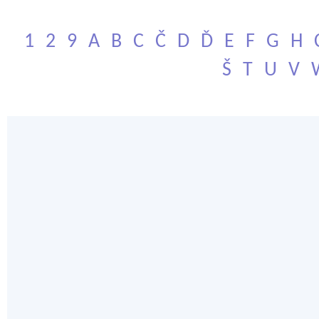
1
2
9
A
B
C
Č
D
Ď
E
F
G
H
Š
T
U
V