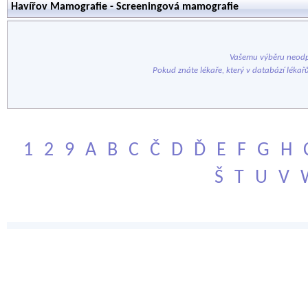
Havířov Mamografie - Screeningová mamografie
Vašemu výběru neodp
Pokud znáte lékaře, který v databází lékař
1
2
9
A
B
C
Č
D
Ď
E
F
G
H
Š
T
U
V