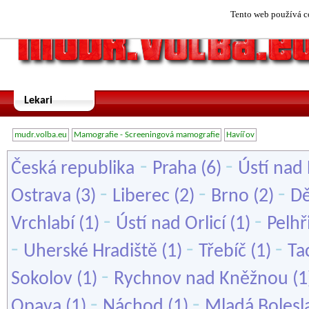
Tento web používá co
Lekari
mudr.volba.eu
Mamografie - Screeningová mamografie
Havířov
-
-
Česká republika
Praha
(6)
Ústí nad
-
-
-
Ostrava
(3)
Liberec
(2)
Brno
(2)
Dě
-
-
Vrchlabí
(1)
Ústí nad Orlicí
(1)
Pelh
-
-
-
Uherské Hradiště
(1)
Třebíč
(1)
Ta
-
Sokolov
(1)
Rychnov nad Kněžnou
(1
-
-
Opava
(1)
Náchod
(1)
Mladá Bolesl