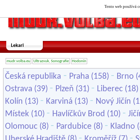
Tento web používá co
Lekari
mudr.volba.eu
Ultrazvuk, Sonografie
Hodonín
-
-
Česká republika
Praha
(158)
Brno
(
-
-
Ostrava
(39)
Plzeň
(31)
Liberec
(18
-
-
Kolín
(13)
Karviná
(13)
Nový Jičín
(1
-
-
Místek
(10)
Havlíčkův Brod
(10)
Jič
-
-
Olomouc
(8)
Pardubice
(8)
Kladno
(
-
-
Uherské Hradiště
(8)
Kroměříž
(7)
S