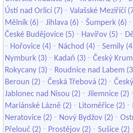
-
Ústí nad Orlicí
(7)
Valašské Meziříčí
(
-
-
Mělník
(6)
Jihlava
(6)
Šumperk
(6)
-
-
České Budějovice
(5)
Havířov
(5)
Dě
-
-
-
Hořovice
(4)
Náchod
(4)
Semily
(4
-
-
Nymburk
(3)
Kadaň
(3)
Český Krum
-
Rokycany
(3)
Roudnice nad Labem
(3
-
-
Beroun
(2)
Česká Třebová
(2)
Český
-
Jablonec nad Nisou
(2)
Jilemnice
(2)
-
-
Mariánské Lázně
(2)
Litoměřice
(2)
-
-
Neratovice
(2)
Nový Bydžov
(2)
Ost
-
-
Přelouč
(2)
Prostějov
(2)
Sušice
(2)