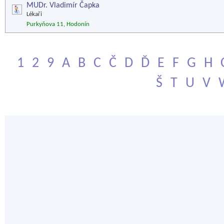
MUDr. Vladimír Čapka
Lékaři
Purkyňova 11, Hodonín
1
2
9
A
B
C
Č
D
Ď
E
F
G
H
Š
T
U
V