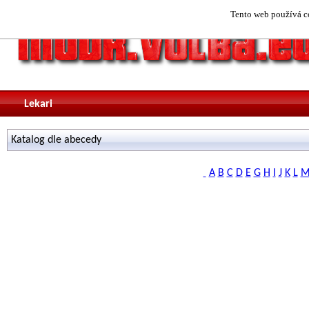
Tento web používá co
Lekari
Katalog dle abecedy
A
B
C
D
E
G
H
I
J
K
L