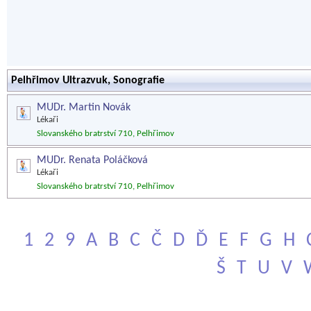
Pelhřimov Ultrazvuk, Sonografie
MUDr. Martin Novák
Lékaři
Slovanského bratrství 710, Pelhřimov
MUDr. Renata Poláčková
Lékaři
Slovanského bratrství 710, Pelhřimov
1
2
9
A
B
C
Č
D
Ď
E
F
G
H
Š
T
U
V