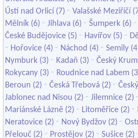
-
Ústí nad Orlicí
(7)
Valašské Meziříčí
(
-
-
Mělník
(6)
Jihlava
(6)
Šumperk
(6)
-
-
České Budějovice
(5)
Havířov
(5)
Dě
-
-
-
Hořovice
(4)
Náchod
(4)
Semily
(4
-
-
Nymburk
(3)
Kadaň
(3)
Český Krum
-
Rokycany
(3)
Roudnice nad Labem
(3
-
-
Beroun
(2)
Česká Třebová
(2)
Český
-
Jablonec nad Nisou
(2)
Jilemnice
(2)
-
-
Mariánské Lázně
(2)
Litoměřice
(2)
-
-
Neratovice
(2)
Nový Bydžov
(2)
Ost
-
-
Přelouč
(2)
Prostějov
(2)
Sušice
(2)