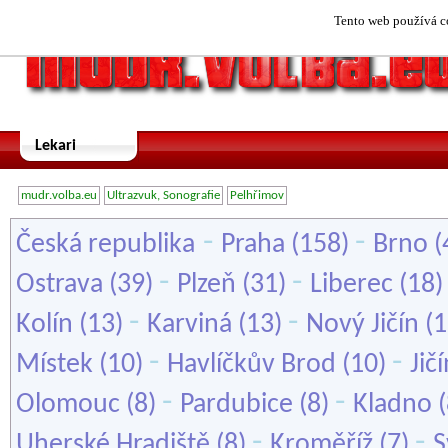
Tento web používá co
Lekari
mudr.volba.eu
Ultrazvuk, Sonografie
Pelhřimov
-
-
Česká republika
Praha
(158)
Brno
(
-
-
Ostrava
(39)
Plzeň
(31)
Liberec
(18
-
-
Kolín
(13)
Karviná
(13)
Nový Jičín
(1
-
-
Místek
(10)
Havlíčkův Brod
(10)
Jič
-
-
Olomouc
(8)
Pardubice
(8)
Kladno
(
-
-
Uherské Hradiště
(8)
Kroměříž
(7)
S