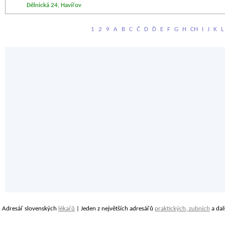
Dělnická 24, Havířov
1
2
9
A
B
C
Č
D
Ď
E
F
G
H
CH
I
J
K
L
Adresář slovenských
lékařů
| Jeden z největších adresářů
praktických, zubních
a dal