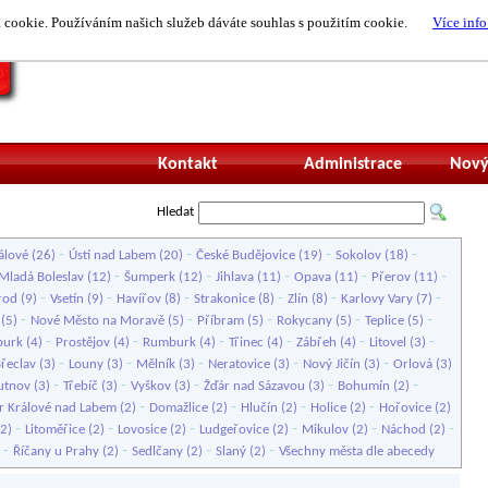
cookie. Používáním našich služeb dáváte souhlas s použitím cookie.
Více info
Nepřihlášený uži
Kontakt
Administrace
Nový
Hledat
-
-
-
-
álové
(26)
Ústí nad Labem
(20)
České Budějovice
(19)
Sokolov
(18)
-
-
-
-
-
Mladá Boleslav
(12)
Šumperk
(12)
Jihlava
(11)
Opava
(11)
Přerov
(11)
-
-
-
-
-
-
rod
(9)
Vsetín
(9)
Havířov
(8)
Strakonice
(8)
Zlín
(8)
Karlovy Vary
(7)
-
-
-
-
-
(5)
Nové Město na Moravě
(5)
Příbram
(5)
Rokycany
(5)
Teplice
(5)
-
-
-
-
-
-
urk
(4)
Prostějov
(4)
Rumburk
(4)
Třinec
(4)
Zábřeh
(4)
Litovel
(3)
-
-
-
-
-
řeclav
(3)
Louny
(3)
Mělník
(3)
Neratovice
(3)
Nový Jičín
(3)
Orlová
(3)
-
-
-
-
-
utnov
(3)
Třebíč
(3)
Vyškov
(3)
Žďár nad Sázavou
(3)
Bohumín
(2)
-
-
-
-
r Králové nad Labem
(2)
Domažlice
(2)
Hlučín
(2)
Holice
(2)
Hořovice
(2)
-
-
-
-
-
-
2)
Litoměřice
(2)
Lovosice
(2)
Ludgeřovice
(2)
Mikulov
(2)
Náchod
(2)
-
-
-
-
)
Říčany u Prahy
(2)
Sedlčany
(2)
Slaný
(2)
Všechny města dle abecedy