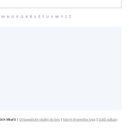
M
N
O
P
Q
R
Ř
S
Š
T
U
V
W
Y
Z
Ž
ších lékařů |
Ortopedické vložky do bot
|
Návrh firemního loga
|
Další odkazy