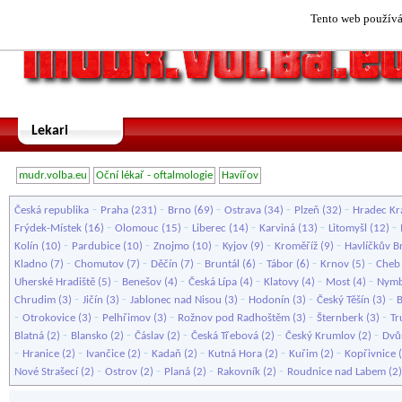
Tento web používá 
Lekari
mudr.volba.eu
Oční lékař - oftalmologie
Havířov
-
-
-
-
-
Česká republika
Praha
(231)
Brno
(69)
Ostrava
(34)
Plzeň
(32)
Hradec Kr
-
-
-
-
-
Frýdek-Místek
(16)
Olomouc
(15)
Liberec
(14)
Karviná
(13)
Litomyšl
(12)
-
-
-
-
-
Kolín
(10)
Pardubice
(10)
Znojmo
(10)
Kyjov
(9)
Kroměříž
(9)
Havlíčkův B
-
-
-
-
-
-
Kladno
(7)
Chomutov
(7)
Děčín
(7)
Bruntál
(6)
Tábor
(6)
Krnov
(5)
Cheb
-
-
-
-
-
Uherské Hradiště
(5)
Benešov
(4)
Česká Lípa
(4)
Klatovy
(4)
Most
(4)
Nymb
-
-
-
-
-
Chrudim
(3)
Jičín
(3)
Jablonec nad Nisou
(3)
Hodonín
(3)
Český Těšín
(3)
B
-
-
-
-
-
Otrokovice
(3)
Pelhřimov
(3)
Rožnov pod Radhoštěm
(3)
Šternberk
(3)
Tr
-
-
-
-
-
Blatná
(2)
Blansko
(2)
Čáslav
(2)
Česká Třebová
(2)
Český Krumlov
(2)
Dvů
-
-
-
-
-
-
Hranice
(2)
Ivančice
(2)
Kadaň
(2)
Kutná Hora
(2)
Kuřim
(2)
Kopřivnice
(
-
-
-
-
Nové Strašecí
(2)
Ostrov
(2)
Planá
(2)
Rakovník
(2)
Roudnice nad Labem
(2