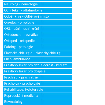
Neurolog - neurologie
Oční lékař - oftalmologie
Odběr krve - Odběrové místo
Onkolog - onkologie
ORL - ušní, nosní, krční
Ortodoncie - rovnátka
Ortoped - ortopedie
Patolog - patologie
Plastická chirurgie - plastický chirurg
Plicní ambulance
Praktický lékař pro děti a dorost - Pediatr
Praktický lékař pro dospělé
Psychiatr - psychiatrie
Psycholog - psychologie
Rehabilitace, fyzioterapie
Reprodukční medicína
Revmatolog