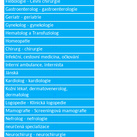
Flebologie - Cévní chirurgie
Gastroenterolog - gastroenterologie
Geriatr - geriatrie
Gynekolog - gynekologie
Hematolog a Transfuziolog
Homeopatie
Chirurg - chirurgie
Infekční, cestovní medicína, očkování
Interní ambulance, internista
Jánská
Kardiolog - kardiologie
Kožní lékař, dermatovenerolog,
dermatolog
Logopedie - Klinická logopedie
Mamografie - Screeningová mamografie
Nefrolog - nefrologie
neurčená specializace
Neurochirurg - neurochirurgie