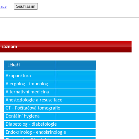
 zde
vatel
 záznam
Lékaři
Akupunktura
Alergolog - imunolog
Alternativní medicína
Anesteziologie a resuscitace
CT - Počítačová tomografie
Dentální hygiena
Diabetolog - diabetologie
Endokrinolog - endokrinologie