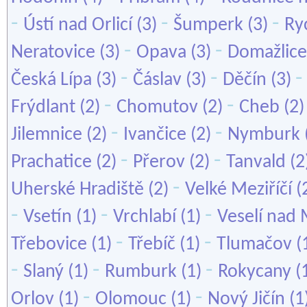
-
-
-
Ústí nad Orlicí
(3)
Šumperk
(3)
Ry
-
-
Neratovice
(3)
Opava
(3)
Domažlice
-
-
Česká Lípa
(3)
Čáslav
(3)
Děčín
(3)
-
-
Frýdlant
(2)
Chomutov
(2)
Cheb
(2
-
-
Jilemnice
(2)
Ivančice
(2)
Nymburk
-
-
Prachatice
(2)
Přerov
(2)
Tanvald
(2
-
Uherské Hradiště
(2)
Velké Meziříčí
(
-
-
-
Vsetín
(1)
Vrchlabí
(1)
Veselí nad
-
-
Třebovice
(1)
Třebíč
(1)
Tlumačov
(
-
-
-
Slaný
(1)
Rumburk
(1)
Rokycany
(
-
-
Orlov
(1)
Olomouc
(1)
Nový Jičín
(1