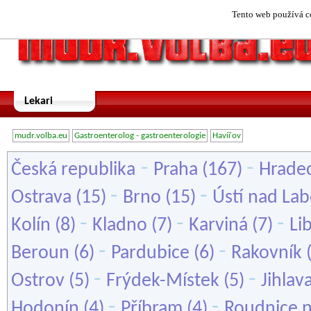
Tento web používá co
Lekari
mudr.volba.eu
Gastroenterolog - gastroenterologie
Havířov
-
-
Česká republika
Praha
(167)
Hradec
-
-
Ostrava
(15)
Brno
(15)
Ústí nad La
-
-
-
Kolín
(8)
Kladno
(7)
Karviná
(7)
Li
-
-
Beroun
(6)
Pardubice
(6)
Rakovník
-
-
Ostrov
(5)
Frýdek-Místek
(5)
Jihlav
-
-
Hodonín
(4)
Příbram
(4)
Roudnice 