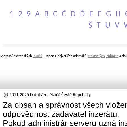
1
2
9
A
B
C
Č
D
Ď
E
F
G
H
Š
T
U
V
Adresář slovenských
lékařů
| Jeden z největších adresářů
praktických, zubních
a dal
(c) 2011-2026 Databáze lékařů České Republiky
Za obsah a správnost všech vložen
odpovědnost zadavatel inzerátu.
Pokud administrár serveru uzná inz