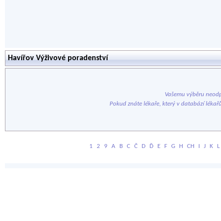
Havířov Výživové poradenství
Vašemu výběru neodp
Pokud znáte lékaře, který v databází lékař
1
2
9
A
B
C
Č
D
Ď
E
F
G
H
CH
I
J
K
L