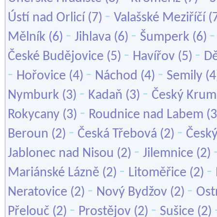
-
Ústí nad Orlicí
(7)
Valašské Meziříčí
(
-
-
Mělník
(6)
Jihlava
(6)
Šumperk
(6)
-
-
České Budějovice
(5)
Havířov
(5)
Dě
-
-
-
Hořovice
(4)
Náchod
(4)
Semily
(4
-
-
Nymburk
(3)
Kadaň
(3)
Český Krum
-
Rokycany
(3)
Roudnice nad Labem
(3
-
-
Beroun
(2)
Česká Třebová
(2)
Český
-
Jablonec nad Nisou
(2)
Jilemnice
(2)
-
-
Mariánské Lázně
(2)
Litoměřice
(2)
-
-
Neratovice
(2)
Nový Bydžov
(2)
Ost
-
-
Přelouč
(2)
Prostějov
(2)
Sušice
(2)