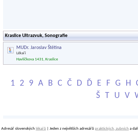
Kraslice Ultrazvuk, Sonografie
MUDr. Jaroslav Štětina
Lékaři
Havlíčkova 1431, Kraslice
1
2
9
A
B
C
Č
D
Ď
E
F
G
H
Š
T
U
V
Adresář slovenských
lékařů
| Jeden z největších adresářů
praktických, zubních
a dal