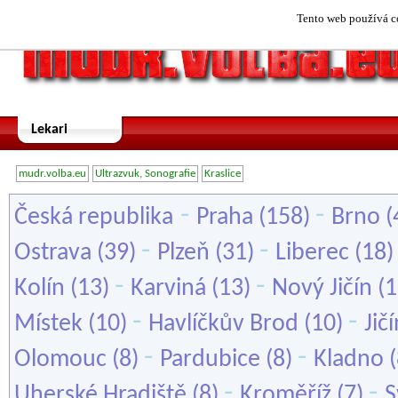
Tento web používá co
Lekari
mudr.volba.eu
Ultrazvuk, Sonografie
Kraslice
-
-
Česká republika
Praha
(158)
Brno
(
-
-
Ostrava
(39)
Plzeň
(31)
Liberec
(18
-
-
Kolín
(13)
Karviná
(13)
Nový Jičín
(1
-
-
Místek
(10)
Havlíčkův Brod
(10)
Jič
-
-
Olomouc
(8)
Pardubice
(8)
Kladno
(
-
-
Uherské Hradiště
(8)
Kroměříž
(7)
S