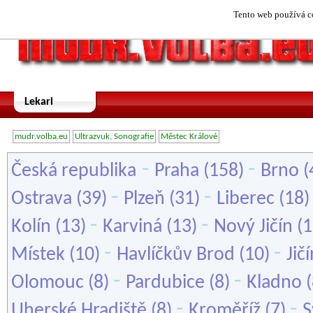
Tento web používá co
Lekari
mudr.volba.eu
Ultrazvuk, Sonografie
Městec Králové
-
-
Česká republika
Praha
(158)
Brno
(
-
-
Ostrava
(39)
Plzeň
(31)
Liberec
(18
-
-
Kolín
(13)
Karviná
(13)
Nový Jičín
(1
-
-
Místek
(10)
Havlíčkův Brod
(10)
Jič
-
-
Olomouc
(8)
Pardubice
(8)
Kladno
(
-
-
Uherské Hradiště
(8)
Kroměříž
(7)
S