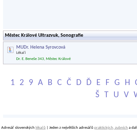
Městec Králové Ultrazvuk, Sonografie
MUDr. Helena Syrovcová
Lékaři
Dr. E. Beneše 343, Městec Králové
1
2
9
A
B
C
Č
D
Ď
E
F
G
H
Š
T
U
V
Adresář slovenských
lékařů
| Jeden z největších adresářů
praktických, zubních
a dal