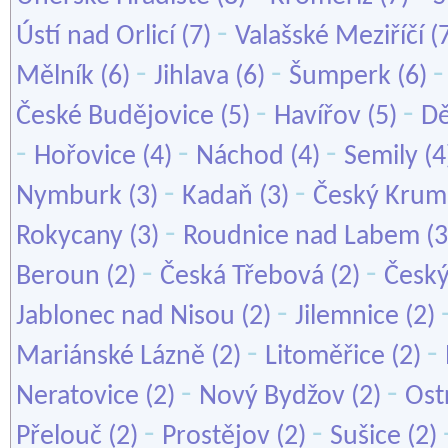
-
Ústí nad Orlicí
(7)
Valašské Meziříčí
(
-
-
Mělník
(6)
Jihlava
(6)
Šumperk
(6)
-
-
České Budějovice
(5)
Havířov
(5)
Dě
-
-
-
Hořovice
(4)
Náchod
(4)
Semily
(4
-
-
Nymburk
(3)
Kadaň
(3)
Český Krum
-
Rokycany
(3)
Roudnice nad Labem
(3
-
-
Beroun
(2)
Česká Třebová
(2)
Český
-
Jablonec nad Nisou
(2)
Jilemnice
(2)
-
-
Mariánské Lázně
(2)
Litoměřice
(2)
-
-
Neratovice
(2)
Nový Bydžov
(2)
Ost
-
-
Přelouč
(2)
Prostějov
(2)
Sušice
(2)