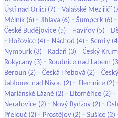
-
Ústí nad Orlicí
(7)
Valašské Meziříčí
(
-
-
Mělník
(6)
Jihlava
(6)
Šumperk
(6)
-
-
České Budějovice
(5)
Havířov
(5)
Dě
-
-
-
Hořovice
(4)
Náchod
(4)
Semily
(4
-
-
Nymburk
(3)
Kadaň
(3)
Český Krum
-
Rokycany
(3)
Roudnice nad Labem
(3
-
-
Beroun
(2)
Česká Třebová
(2)
Český
-
Jablonec nad Nisou
(2)
Jilemnice
(2)
-
-
Mariánské Lázně
(2)
Litoměřice
(2)
-
-
Neratovice
(2)
Nový Bydžov
(2)
Ost
-
-
Přelouč
(2)
Prostějov
(2)
Sušice
(2)