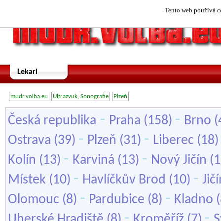
Tento web používá co
Lekari
mudr.volba.eu
Ultrazvuk, Sonografie
Plzeň
-
-
Česká republika
Praha
(158)
Brno
(
-
-
Ostrava
(39)
Plzeň
(31)
Liberec
(18
-
-
Kolín
(13)
Karviná
(13)
Nový Jičín
(1
-
-
Místek
(10)
Havlíčkův Brod
(10)
Jič
-
-
Olomouc
(8)
Pardubice
(8)
Kladno
(
-
-
Uherské Hradiště
(8)
Kroměříž
(7)
S