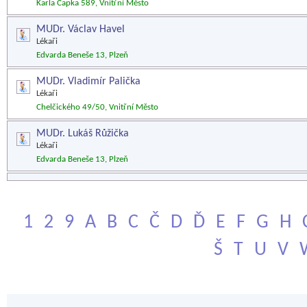
Karla Čapka 589, Vnitřní Město
MUDr. Václav Havel
Lékaři
Edvarda Beneše 13, Plzeň
MUDr. Vladimír Palička
Lékaři
Chelčického 49/50, Vnitřní Město
MUDr. Lukáš Růžička
Lékaři
Edvarda Beneše 13, Plzeň
1
2
9
A
B
C
Č
D
Ď
E
F
G
H
Š
T
U
V