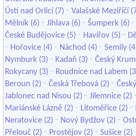
-
Ústí nad Orlicí
(7)
Valašské Meziříčí
(
-
-
Mělník
(6)
Jihlava
(6)
Šumperk
(6)
-
-
České Budějovice
(5)
Havířov
(5)
Dě
-
-
-
Hořovice
(4)
Náchod
(4)
Semily
(4
-
-
Nymburk
(3)
Kadaň
(3)
Český Krum
-
Rokycany
(3)
Roudnice nad Labem
(3
-
-
Beroun
(2)
Česká Třebová
(2)
Český
-
Jablonec nad Nisou
(2)
Jilemnice
(2)
-
-
Mariánské Lázně
(2)
Litoměřice
(2)
-
-
Neratovice
(2)
Nový Bydžov
(2)
Ost
-
-
Přelouč
(2)
Prostějov
(2)
Sušice
(2)