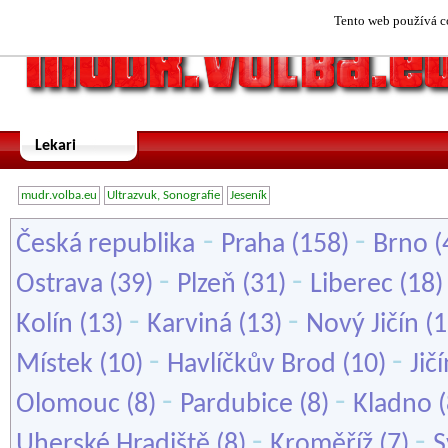
Tento web používá co
Lekari
mudr.volba.eu
Ultrazvuk, Sonografie
Jeseník
-
-
Česká republika
Praha
(158)
Brno
(
-
-
Ostrava
(39)
Plzeň
(31)
Liberec
(18
-
-
Kolín
(13)
Karviná
(13)
Nový Jičín
(1
-
-
Místek
(10)
Havlíčkův Brod
(10)
Jič
-
-
Olomouc
(8)
Pardubice
(8)
Kladno
(
-
-
Uherské Hradiště
(8)
Kroměříž
(7)
S