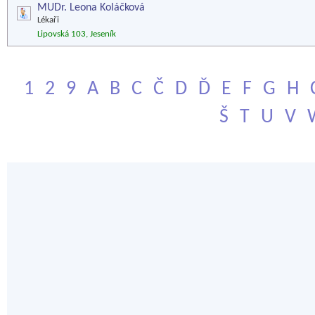
MUDr. Leona Koláčková
Lékaři
Lipovská 103, Jeseník
1
2
9
A
B
C
Č
D
Ď
E
F
G
H
Š
T
U
V