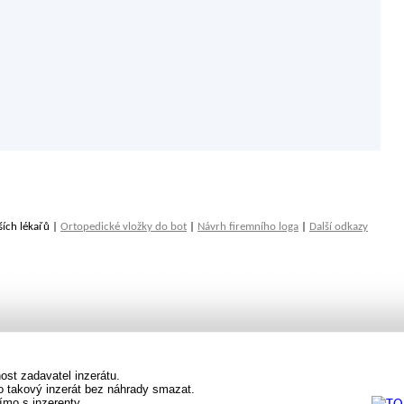
ších lékařů |
Ortopedické vložky do bot
|
Návrh firemního loga
|
Další odkazy
st zadavatel inzerátu.
vo takový inzerát bez náhrady smazat.
ímo s inzerenty.