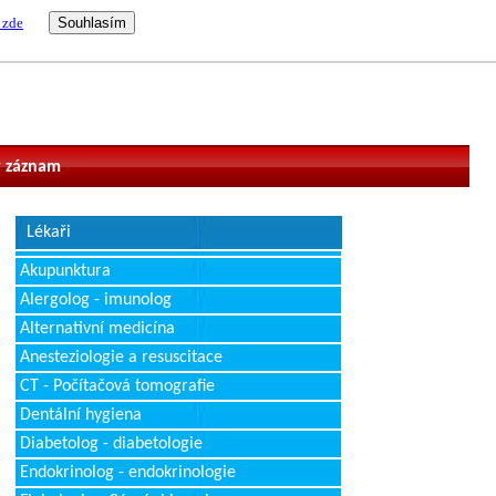
 zde
vatel
 záznam
Lékaři
Akupunktura
Alergolog - imunolog
Alternativní medicína
Anesteziologie a resuscitace
CT - Počítačová tomografie
Dentální hygiena
Diabetolog - diabetologie
Endokrinolog - endokrinologie