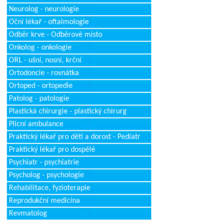
Neurolog - neurologie
Oční lékař - oftalmologie
Odběr krve - Odběrové místo
Onkolog - onkologie
ORL - ušní, nosní, krční
Ortodoncie - rovnátka
Ortoped - ortopedie
Patolog - patologie
Plastická chirurgie - plastický chirurg
Plicní ambulance
Praktický lékař pro děti a dorost - Pediatr
Praktický lékař pro dospělé
Psychiatr - psychiatrie
Psycholog - psychologie
Rehabilitace, fyzioterapie
Reprodukční medicína
Revmatolog