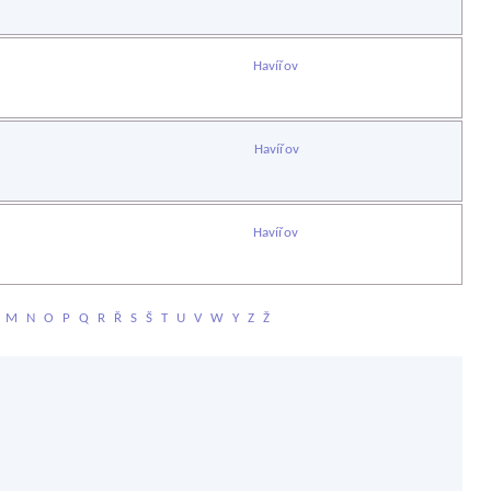
Havířov
Havířov
Havířov
M
N
O
P
Q
R
Ř
S
Š
T
U
V
W
Y
Z
Ž