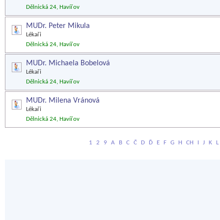
Dělnická 24, Havířov
MUDr. Peter Mikula
Lékaři
Dělnická 24, Havířov
MUDr. Michaela Bobelová
Lékaři
Dělnická 24, Havířov
MUDr. Milena Vránová
Lékaři
Dělnická 24, Havířov
1
2
9
A
B
C
Č
D
Ď
E
F
G
H
CH
I
J
K
L