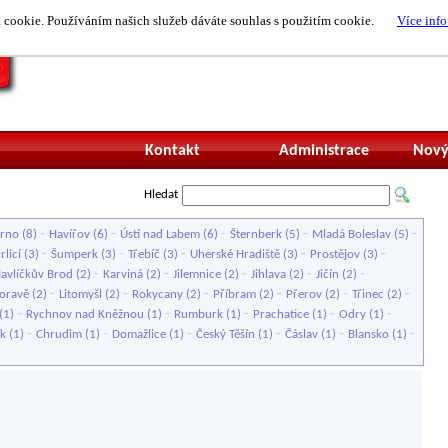
cookie. Používáním našich služeb dáváte souhlas s použitím cookie.
Více info
Nepřihlášený uži
Kontakt
Administrace
Nový
Hledat
-
-
-
-
-
rno
(8)
Havířov
(6)
Ústí nad Labem
(6)
Šternberk
(5)
Mladá Boleslav
(5)
-
-
-
-
-
rlicí
(3)
Šumperk
(3)
Třebíč
(3)
Uherské Hradiště
(3)
Prostějov
(3)
-
-
-
-
-
avlíčkův Brod
(2)
Karviná
(2)
Jilemnice
(2)
Jihlava
(2)
Jičín
(2)
-
-
-
-
-
-
oravě
(2)
Litomyšl
(2)
Rokycany
(2)
Příbram
(2)
Přerov
(2)
Třinec
(2)
-
-
-
-
-
(1)
Rychnov nad Kněžnou
(1)
Rumburk
(1)
Prachatice
(1)
Odry
(1)
-
-
-
-
-
-
ík
(1)
Chrudim
(1)
Domažlice
(1)
Český Těšín
(1)
Čáslav
(1)
Blansko
(1)