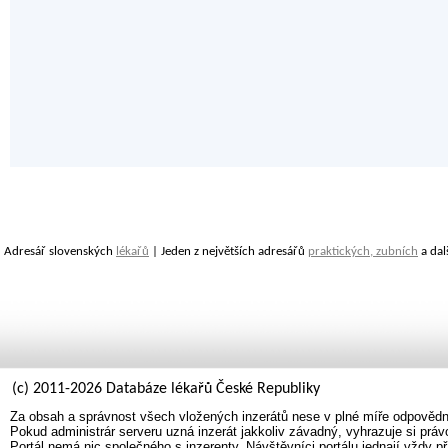
Adresář slovenských
lékařů
| Jeden z největších adresářů
praktických, zubních
a dal
(c) 2011-2026 Databáze lékařů České Republiky
Za obsah a správnost všech vložených inzerátů nese v plné míře odpovědno
Pokud administrár serveru uzná inzerát jakkoliv závadný, vyhrazuje si prá
Portál nemá nic společného s inzerenty. Návštěvníci portálu jednají vždy př