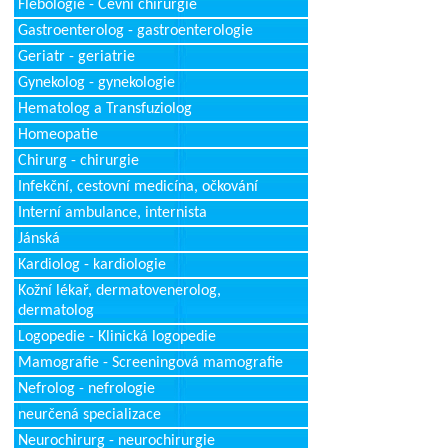
Flebologie - Cévní chirurgie
Gastroenterolog - gastroenterologie
Geriatr - geriatrie
Gynekolog - gynekologie
Hematolog a Transfuziolog
Homeopatie
Chirurg - chirurgie
Infekční, cestovní medicína, očkování
Interní ambulance, internista
Jánská
Kardiolog - kardiologie
Kožní lékař, dermatovenerolog,
dermatolog
Logopedie - Klinická logopedie
Mamografie - Screeningová mamografie
Nefrolog - nefrologie
neurčená specializace
Neurochirurg - neurochirurgie