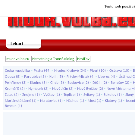
Tento web používá 
Lekari
mudr.volba.eu
Hematolog a Transfuziolog
Havířov
-
-
-
-
-
Česká republika
Praha
(49)
Hradec Králové
(34)
Plzeň
(10)
Ostrava
(10)
B
-
-
-
-
-
Opava
(5)
Pardubice
(5)
Kolín
(5)
Frýdek-Místek
(4)
Liberec
(4)
Ústí nad O
-
-
-
-
-
-
Pelhřimov
(3)
Kladno
(3)
Cheb
(3)
Boskovice
(2)
Děčín
(2)
Benešov
(2)
H
-
-
-
-
Kroměříž
(2)
Nymburk
(2)
Nový Jičín
(2)
Nový Bydžov
(2)
Nové Město na M
-
-
-
-
-
-
Žatec
(2)
Znojmo
(1)
Vyškov
(1)
Teplice
(1)
Svitavy
(1)
Sokolov
(1)
Slaný
-
-
-
-
-
Mariánské Lázně
(1)
Neratovice
(1)
Náchod
(1)
Most
(1)
Klatovy
(1)
Jesen
Beroun
(1)