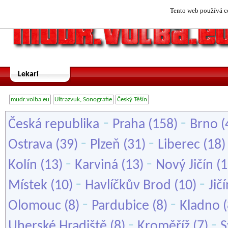
Tento web používá co
Lekari
mudr.volba.eu
Ultrazvuk, Sonografie
Český Těšín
-
-
Česká republika
Praha
(158)
Brno
(
-
-
Ostrava
(39)
Plzeň
(31)
Liberec
(18
-
-
Kolín
(13)
Karviná
(13)
Nový Jičín
(1
-
-
Místek
(10)
Havlíčkův Brod
(10)
Jič
-
-
Olomouc
(8)
Pardubice
(8)
Kladno
(
-
-
Uherské Hradiště
(8)
Kroměříž
(7)
S