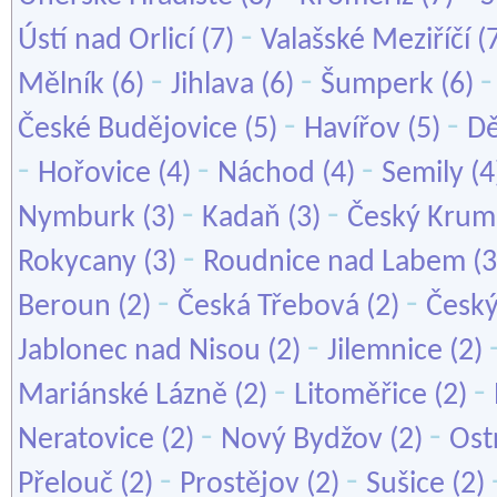
-
Ústí nad Orlicí
(7)
Valašské Meziříčí
(
-
-
Mělník
(6)
Jihlava
(6)
Šumperk
(6)
-
-
České Budějovice
(5)
Havířov
(5)
Dě
-
-
-
Hořovice
(4)
Náchod
(4)
Semily
(4
-
-
Nymburk
(3)
Kadaň
(3)
Český Krum
-
Rokycany
(3)
Roudnice nad Labem
(3
-
-
Beroun
(2)
Česká Třebová
(2)
Český
-
Jablonec nad Nisou
(2)
Jilemnice
(2)
-
-
Mariánské Lázně
(2)
Litoměřice
(2)
-
-
Neratovice
(2)
Nový Bydžov
(2)
Ost
-
-
Přelouč
(2)
Prostějov
(2)
Sušice
(2)