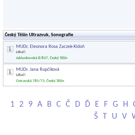
Český Těšín Ultrazvuk, Sonografie
MUDr. Eleonora Rosa Zaczek-Kidoň
Lékaři
Jablunkovská 8/837, Český Těšín
MUDr. Jana Rupčíková
Lékaři
Ostravská 785/73, Český Těšín
1
2
9
A
B
C
Č
D
Ď
E
F
G
H
Š
T
U
V