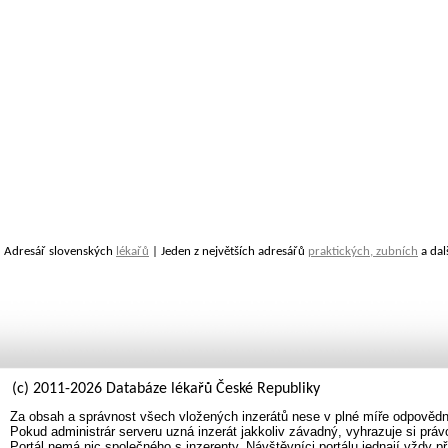
Adresář slovenských
lékařů
| Jeden z největších adresářů
praktických, zubních
a dal
(c) 2011-2026 Databáze lékařů České Republiky
Za obsah a správnost všech vložených inzerátů nese v plné míře odpovědno
Pokud administrár serveru uzná inzerát jakkoliv závadný, vyhrazuje si prá
Portál nemá nic společného s inzerenty. Návštěvníci portálu jednají vždy př