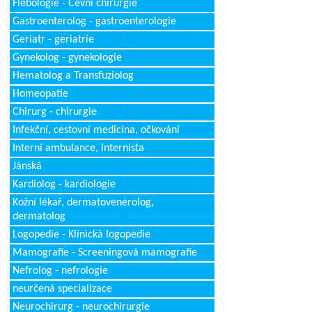
Flebologie - Cévní chirurgie
Gastroenterolog - gastroenterologie
Geriatr - geriatrie
Gynekolog - gynekologie
Hematolog a Transfuziolog
Homeopatie
Chirurg - chirurgie
Infekční, cestovní medicína, očkování
Interní ambulance, internista
Jánská
Kardiolog - kardiologie
Kožní lékař, dermatovenerolog,
dermatolog
Logopedie - Klinická logopedie
Mamografie - Screeningová mamografie
Nefrolog - nefrologie
neurčená specializace
Neurochirurg - neurochirurgie