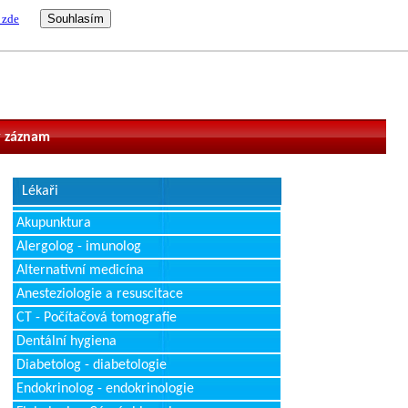
 zde
vatel
 záznam
Lékaři
Akupunktura
Alergolog - imunolog
Alternativní medicína
Anesteziologie a resuscitace
CT - Počítačová tomografie
Dentální hygiena
Diabetolog - diabetologie
Endokrinolog - endokrinologie