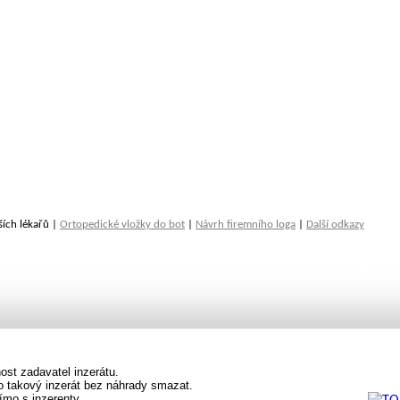
ších lékařů |
Ortopedické vložky do bot
|
Návrh firemního loga
|
Další odkazy
st zadavatel inzerátu.
vo takový inzerát bez náhrady smazat.
ímo s inzerenty.