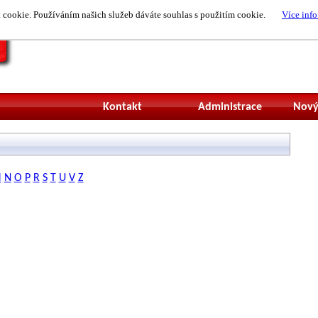
cookie. Používáním našich služeb dáváte souhlas s použitím cookie.
Více info
Nepřihlášený uži
Kontakt
Administrace
Nový
M
N
O
P
R
S
T
U
V
Z