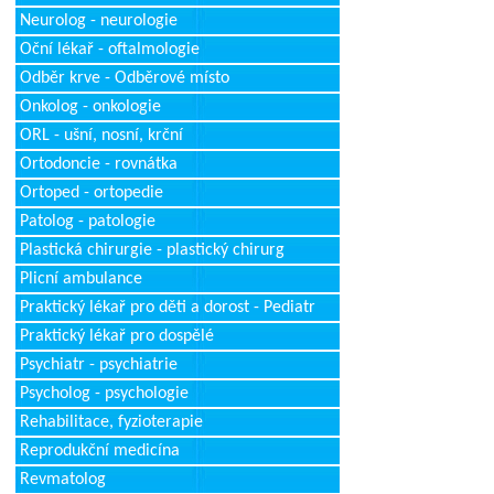
Neurolog - neurologie
Oční lékař - oftalmologie
Odběr krve - Odběrové místo
Onkolog - onkologie
ORL - ušní, nosní, krční
Ortodoncie - rovnátka
Ortoped - ortopedie
Patolog - patologie
Plastická chirurgie - plastický chirurg
Plicní ambulance
Praktický lékař pro děti a dorost - Pediatr
Praktický lékař pro dospělé
Psychiatr - psychiatrie
Psycholog - psychologie
Rehabilitace, fyzioterapie
Reprodukční medicína
Revmatolog