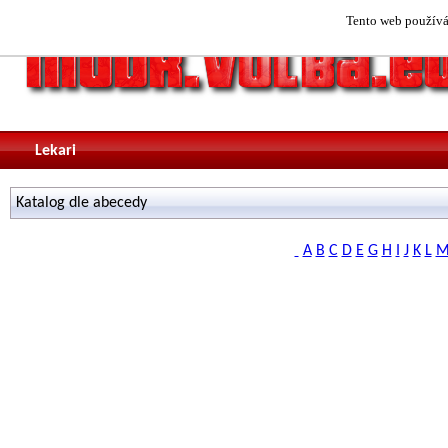
Tento web používá 
Lekari
Katalog dle abecedy
A
B
C
D
E
G
H
I
J
K
L