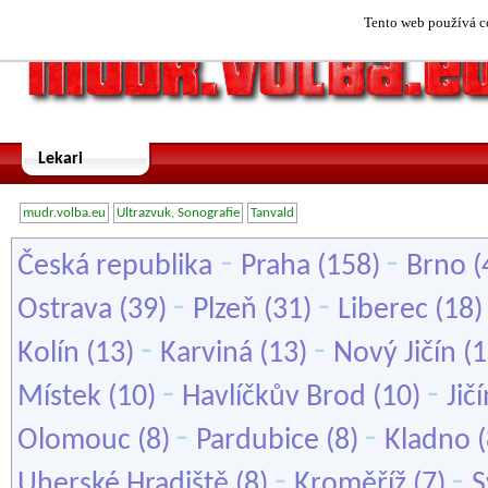
Tento web používá co
Lekari
mudr.volba.eu
Ultrazvuk, Sonografie
Tanvald
-
-
Česká republika
Praha
(158)
Brno
(
-
-
Ostrava
(39)
Plzeň
(31)
Liberec
(18
-
-
Kolín
(13)
Karviná
(13)
Nový Jičín
(1
-
-
Místek
(10)
Havlíčkův Brod
(10)
Jič
-
-
Olomouc
(8)
Pardubice
(8)
Kladno
(
-
-
Uherské Hradiště
(8)
Kroměříž
(7)
S