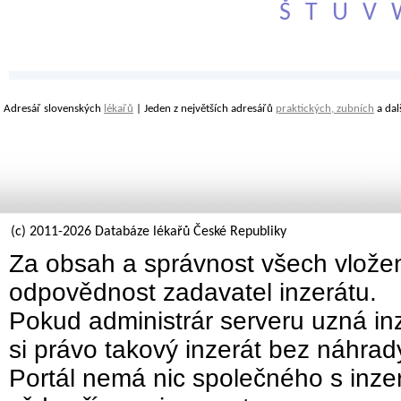
Š
T
U
V
Adresář slovenských
lékařů
| Jeden z největších adresářů
praktických, zubních
a dal
(c) 2011-2026 Databáze lékařů České Republiky
Za obsah a správnost všech vložen
odpovědnost zadavatel inzerátu.
Pokud administrár serveru uzná inz
si právo takový inzerát bez náhra
Portál nemá nic společného s inzer