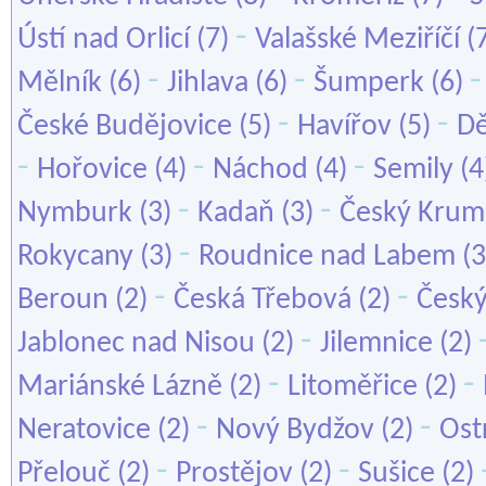
-
Ústí nad Orlicí
(7)
Valašské Meziříčí
(
-
-
Mělník
(6)
Jihlava
(6)
Šumperk
(6)
-
-
České Budějovice
(5)
Havířov
(5)
Dě
-
-
-
Hořovice
(4)
Náchod
(4)
Semily
(4
-
-
Nymburk
(3)
Kadaň
(3)
Český Krum
-
Rokycany
(3)
Roudnice nad Labem
(3
-
-
Beroun
(2)
Česká Třebová
(2)
Český
-
Jablonec nad Nisou
(2)
Jilemnice
(2)
-
-
Mariánské Lázně
(2)
Litoměřice
(2)
-
-
Neratovice
(2)
Nový Bydžov
(2)
Ost
-
-
Přelouč
(2)
Prostějov
(2)
Sušice
(2)