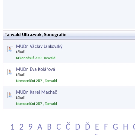
Tanvald Ultrazvuk, Sonografie
MUDr. Václav Jankovský
Lékaři
Krkonošská 350, Tanvald
MUDr. Eva Kolářová
Lékaři
Nemocniční 287 , Tanvald
MUDr. Karel Machač
Lékaři
Nemocniční 287 , Tanvald
1
2
9
A
B
C
Č
D
Ď
E
F
G
H