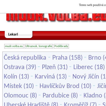
Tento web používá co
Lekari
mudr.volba.eu
Ultrazvuk, Sonografie
Poděbrady
-
-
Česká republika
Praha
(158)
Brno
(
-
-
Ostrava
(39)
Plzeň
(31)
Liberec
(18
-
-
Kolín
(13)
Karviná
(13)
Nový Jičín
(1
-
-
Místek
(10)
Havlíčkův Brod
(10)
Jič
-
-
Olomouc
(8)
Pardubice
(8)
Kladno
(
-
-
Uherské Hradiště
(8)
Kroměříž
(7)
S