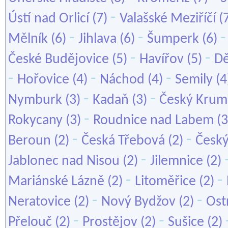
-
Ústí nad Orlicí
(7)
Valašské Meziříčí
(
-
-
Mělník
(6)
Jihlava
(6)
Šumperk
(6)
-
-
České Budějovice
(5)
Havířov
(5)
Dě
-
-
-
Hořovice
(4)
Náchod
(4)
Semily
(4
-
-
Nymburk
(3)
Kadaň
(3)
Český Krum
-
Rokycany
(3)
Roudnice nad Labem
(3
-
-
Beroun
(2)
Česká Třebová
(2)
Český
-
Jablonec nad Nisou
(2)
Jilemnice
(2)
-
-
Mariánské Lázně
(2)
Litoměřice
(2)
-
-
Neratovice
(2)
Nový Bydžov
(2)
Ost
-
-
Přelouč
(2)
Prostějov
(2)
Sušice
(2)