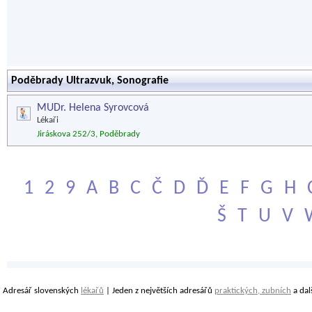
Poděbrady Ultrazvuk, Sonografie
MUDr. Helena Syrovcová
Lékaři
Jiráskova 252/3, Poděbrady
1
2
9
A
B
C
Č
D
Ď
E
F
G
H
Š
T
U
V
Adresář slovenských
lékařů
| Jeden z největších adresářů
praktických, zubních
a dal