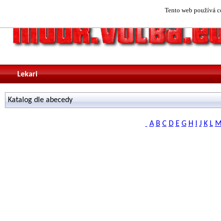
Tento web používá co
Lekari
Katalog dle abecedy
A
B
C
D
E
G
H
I
J
K
L