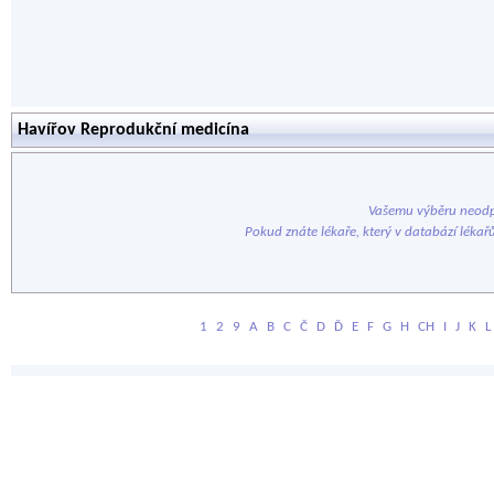
Havířov Reprodukční medicína
Vašemu výběru neodp
Pokud znáte lékaře, který v databází lékař
1
2
9
A
B
C
Č
D
Ď
E
F
G
H
CH
I
J
K
L