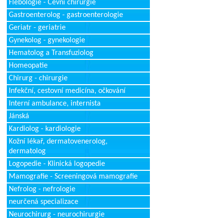
Flebologie - Cévní chirurgie
Gastroenterolog - gastroenterologie
Geriatr - geriatrie
Gynekolog - gynekologie
Hematolog a Transfuziolog
Homeopatie
Chirurg - chirurgie
Infekční, cestovní medicína, očkování
Interní ambulance, internista
Jánská
Kardiolog - kardiologie
Kožní lékař, dermatovenerolog,
dermatolog
Logopedie - Klinická logopedie
Mamografie - Screeningová mamografie
Nefrolog - nefrologie
neurčená specializace
Neurochirurg - neurochirurgie