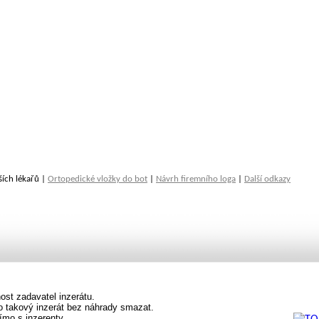
ších lékařů |
Ortopedické vložky do bot
|
Návrh firemního loga
|
Další odkazy
st zadavatel inzerátu.
vo takový inzerát bez náhrady smazat.
ímo s inzerenty.