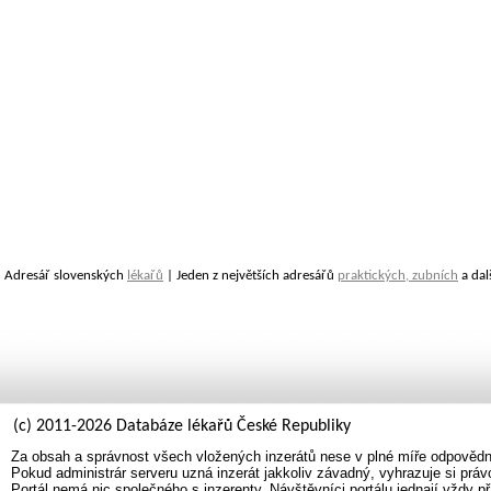
Adresář slovenských
lékařů
| Jeden z největších adresářů
praktických, zubních
a dal
(c) 2011-2026 Databáze lékařů České Republiky
Za obsah a správnost všech vložených inzerátů nese v plné míře odpovědno
Pokud administrár serveru uzná inzerát jakkoliv závadný, vyhrazuje si prá
Portál nemá nic společného s inzerenty. Návštěvníci portálu jednají vždy př