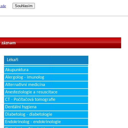
 zde
vatel
 záznam
Lékaři
Akupunktura
Alergolog - imunolog
Alternativní medicína
Anesteziologie a resuscitace
CT - Počítačová tomografie
Dentální hygiena
Diabetolog - diabetologie
Endokrinolog - endokrinologie