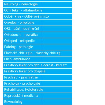
Neurolog - neurologie
Oční lékař - oftalmologie
Odběr krve - Odběrové místo
Onkolog - onkologie
ORL - ušní, nosní, krční
Ortodoncie - rovnátka
Ortoped - ortopedie
Patolog - patologie
Plastická chirurgie - plastický chirurg
Plicní ambulance
Praktický lékař pro děti a dorost - Pediatr
Praktický lékař pro dospělé
Psychiatr - psychiatrie
Psycholog - psychologie
Rehabilitace, fyzioterapie
Reprodukční medicína
Revmatolog