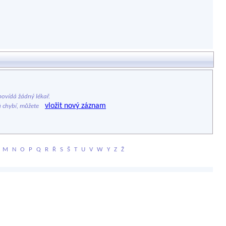
ovídá žádný lékař.
vložit nový záznam
ů chybí, můžete
M
N
O
P
Q
R
Ř
S
Š
T
U
V
W
Y
Z
Ž