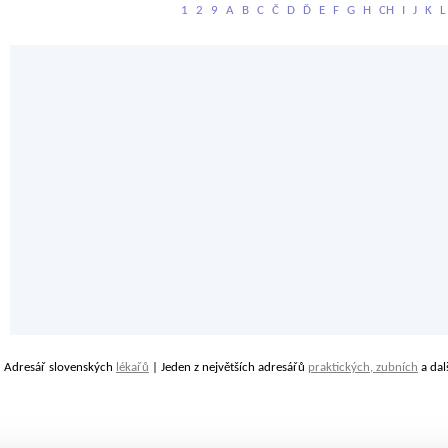
1
2
9
A
B
C
Č
D
Ď
E
F
G
H
CH
I
J
K
L
Adresář slovenských
lékařů
| Jeden z největších adresářů
praktických, zubních
a dal