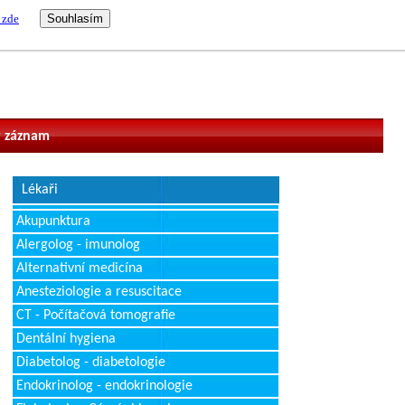
 zde
vatel
 záznam
Lékaři
Akupunktura
Alergolog - imunolog
Alternativní medicína
Anesteziologie a resuscitace
CT - Počítačová tomografie
Dentální hygiena
Diabetolog - diabetologie
Endokrinolog - endokrinologie