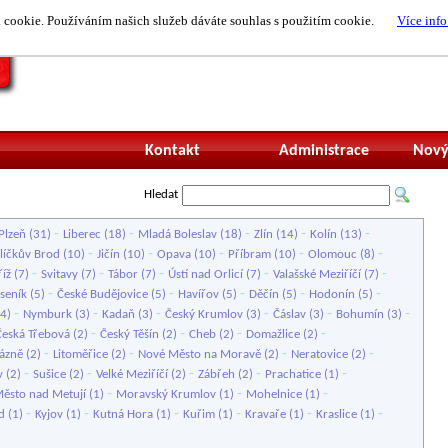
cookie. Používáním našich služeb dáváte souhlas s použitím cookie.
Více info
Nepřihlášený uži
Kontakt
Administrace
Nový
Hledat
-
-
-
-
-
Plzeň
(31)
Liberec
(18)
Mladá Boleslav
(18)
Zlín
(14)
Kolín
(13)
-
-
-
-
-
líčkův Brod
(10)
Jičín
(10)
Opava
(10)
Příbram
(10)
Olomouc
(8)
-
-
-
-
-
íž
(7)
Svitavy
(7)
Tábor
(7)
Ústí nad Orlicí
(7)
Valašské Meziříčí
(7)
-
-
-
-
-
eseník
(5)
České Budějovice
(5)
Havířov
(5)
Děčín
(5)
Hodonín
(5)
-
-
-
-
-
-
4)
Nymburk
(3)
Kadaň
(3)
Český Krumlov
(3)
Čáslav
(3)
Bohumín
(3)
-
-
-
-
Česká Třebová
(2)
Český Těšín
(2)
Cheb
(2)
Domažlice
(2)
-
-
-
-
ázně
(2)
Litoměřice
(2)
Nové Město na Moravě
(2)
Neratovice
(2)
-
-
-
-
-
v
(2)
Sušice
(2)
Velké Meziříčí
(2)
Zábřeh
(2)
Prachatice
(1)
-
-
-
ěsto nad Metují
(1)
Moravský Krumlov
(1)
Mohelnice
(1)
-
-
-
-
-
-
d
(1)
Kyjov
(1)
Kutná Hora
(1)
Kuřim
(1)
Kravaře
(1)
Kraslice
(1)