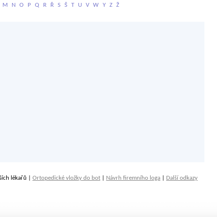
M
N
O
P
Q
R
Ř
S
Š
T
U
V
W
Y
Z
Ž
ších lékařů |
Ortopedické vložky do bot
|
Návrh firemního loga
|
Další odkazy