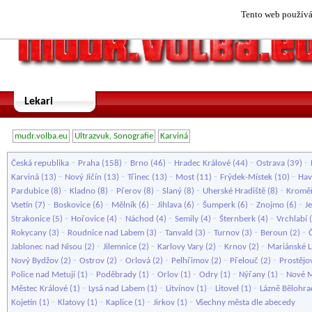
Tento web používá 
Lekari
mudr.volba.eu
Ultrazvuk, Sonografie
Karviná
-
-
-
-
-
Česká republika
Praha
(158)
Brno
(46)
Hradec Králové
(44)
Ostrava
(39)
-
-
-
-
-
Karviná
(13)
Nový Jičín
(13)
Třinec
(13)
Most
(11)
Frýdek-Místek
(10)
Hav
-
-
-
-
-
Pardubice
(8)
Kladno
(8)
Přerov
(8)
Slaný
(8)
Uherské Hradiště
(8)
Kroměř
-
-
-
-
-
-
Vsetín
(7)
Boskovice
(6)
Mělník
(6)
Jihlava
(6)
Šumperk
(6)
Znojmo
(6)
J
-
-
-
-
-
Strakonice
(5)
Hořovice
(4)
Náchod
(4)
Semily
(4)
Šternberk
(4)
Vrchlabí
(
-
-
-
-
-
Rokycany
(3)
Roudnice nad Labem
(3)
Tanvald
(3)
Turnov
(3)
Beroun
(2)
-
-
-
-
Jablonec nad Nisou
(2)
Jilemnice
(2)
Karlovy Vary
(2)
Krnov
(2)
Mariánské L
-
-
-
-
-
Nový Bydžov
(2)
Ostrov
(2)
Orlová
(2)
Pelhřimov
(2)
Přelouč
(2)
Prostějo
-
-
-
-
-
Police nad Metují
(1)
Poděbrady
(1)
Orlov
(1)
Odry
(1)
Nýřany
(1)
Nové M
-
-
-
-
Městec Králové
(1)
Lysá nad Labem
(1)
Litvínov
(1)
Litovel
(1)
Lázně Bělohra
-
-
-
-
Kojetín
(1)
Klatovy
(1)
Kaplice
(1)
Jirkov
(1)
Všechny města dle abecedy