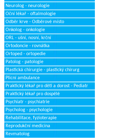
Neurolog - neurologie
Oční lékař - oftalmologie
Odběr krve - Odběrové místo
Onkolog - onkologie
ORL - ušní, nosní, krční
Ortodoncie - rovnátka
Ortoped - ortopedie
Patolog - patologie
Plastická chirurgie - plastický chirurg
Plicní ambulance
Praktický lékař pro děti a dorost - Pediatr
Praktický lékař pro dospělé
Psychiatr - psychiatrie
Psycholog - psychologie
Rehabilitace, fyzioterapie
Reprodukční medicína
Revmatolog