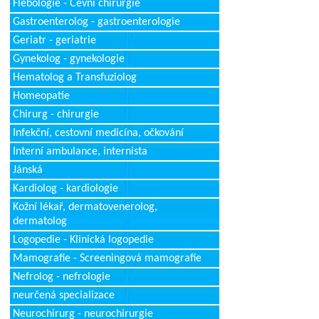
Flebologie - Cévní chirurgie
Gastroenterolog - gastroenterologie
Geriatr - geriatrie
Gynekolog - gynekologie
Hematolog a Transfuziolog
Homeopatie
Chirurg - chirurgie
Infekční, cestovní medicína, očkování
Interní ambulance, internista
Jánská
Kardiolog - kardiologie
Kožní lékař, dermatovenerolog,
dermatolog
Logopedie - Klinická logopedie
Mamografie - Screeningová mamografie
Nefrolog - nefrologie
neurčená specializace
Neurochirurg - neurochirurgie