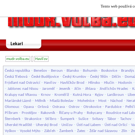
Tento web používá co
Lekari
mudr.volba.eu
Havířov
-
-
-
-
-
-
Česká republika
Benešov
Beroun
Blansko
Bohumín
Boskovice
Brandýs 
-
-
-
-
-
Česká Třebová
České Budějovice
Český Krumlov
Český Těšín
Děčín
Domaž
-
-
-
-
-
Frýdlant nad Ostravicí
Havířov
Havlíčkův Brod
Hlinsko
Hlučín
Hodonín
-
-
-
-
-
-
-
Jablonec nad Nisou
Jaroměř
Jeseník
Jičín
Jihlava
Jindřichův Hradec
K
-
-
-
-
-
-
Kralupy nad Vltavou
Krnov
Kroměříž
Kutná Hora
Kyjov
Lanškroun
Libe
-
-
-
-
-
-
Mariánské Lázně
Mělník
Mladá Boleslav
Mohelnice
Most
Náchod
Nera
-
-
-
-
-
-
-
Olomouc
Opava
Orlová
Ostrava
Ostrov
Otrokovice
Pardubice
Pelhř
-
-
-
-
-
Příbram
Prostějov
Rakovník
Říčany u Prahy
Rokycany
Roudnice nad La
-
-
-
-
-
-
-
Šternberk
Strakonice
Stříbro
Šumperk
Sušice
Svitavy
Tábor
Tachov
-
-
-
-
-
Uherské Hradiště
Uherský Brod
Uničov
Ústí nad Labem
Ústí nad Orlicí
Va
-
-
-
-
-
-
-
Vyškov
Vysoké Mýto
Zábřeh
Žamberk
Žatec
Žďár nad Sázavou
Zlín
Z