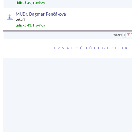
Lidická 45, Havířov
MUDr. Dagmar Penčáková
Lékaři
Lidická 43, Havířov
Stránky
1
2
1
2
9
A
B
C
Č
D
Ď
E
F
G
H
CH
I
J
K
L