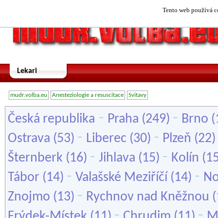
Tento web používá co
Lekari
mudr.volba.eu
Anesteziologie a resuscitace
Svitavy
-
-
Česká republika
Praha
(249)
Brno
(
-
-
Ostrava
(53)
Liberec
(30)
Plzeň
(22
-
-
Šternberk
(16)
Jihlava
(15)
Kolín
(1
-
-
Tábor
(14)
Valašské Meziříčí
(14)
No
-
Znojmo
(13)
Rychnov nad Kněžnou
(
-
-
Frýdek-Místek
(11)
Chrudim
(11)
M