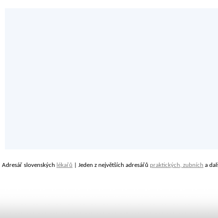
Adresář slovenských
lékařů
| Jeden z největších adresářů
praktických, zubních
a dal