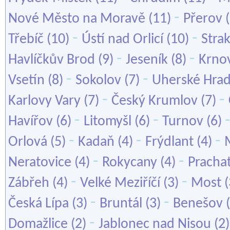
-
Nové Město na Moravě
(11)
Přerov
(
-
-
Třebíč
(10)
Ústí nad Orlicí
(10)
Stra
-
-
Havlíčkův Brod
(9)
Jeseník
(8)
Krno
-
-
Vsetín
(8)
Sokolov
(7)
Uherské Hrad
-
-
Karlovy Vary
(7)
Český Krumlov
(7)
-
-
Havířov
(6)
Litomyšl
(6)
Turnov
(6)
-
-
-
Orlová
(5)
Kadaň
(4)
Frýdlant
(4)
-
-
Neratovice
(4)
Rokycany
(4)
Pracha
-
-
Zábřeh
(4)
Velké Meziříčí
(3)
Most
(
-
-
Česká Lípa
(3)
Bruntál
(3)
Benešov
(
-
Domažlice
(2)
Jablonec nad Nisou
(2