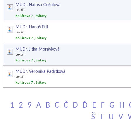
MUDr. Nataša Gořulová
Lékaři
Kollárova 7 , Svitavy
MUDr. Hanuš Ettl
Lékaři
Kollárova 7 , Svitavy
MUDr. Jitka Morávková
Lékaři
Kollárova 7 , Svitavy
MUDr. Veronika Padrtková
Lékaři
Kollárova 7 , Svitavy
1
2
9
A
B
C
Č
D
Ď
E
F
G
H
Š
T
U
V