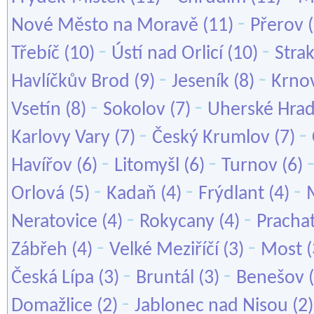
-
Nové Město na Moravě
(11)
Přerov
(
-
-
Třebíč
(10)
Ústí nad Orlicí
(10)
Stra
-
-
Havlíčkův Brod
(9)
Jeseník
(8)
Krno
-
-
Vsetín
(8)
Sokolov
(7)
Uherské Hrad
-
-
Karlovy Vary
(7)
Český Krumlov
(7)
-
-
Havířov
(6)
Litomyšl
(6)
Turnov
(6)
-
-
-
Orlová
(5)
Kadaň
(4)
Frýdlant
(4)
-
-
Neratovice
(4)
Rokycany
(4)
Pracha
-
-
Zábřeh
(4)
Velké Meziříčí
(3)
Most
(
-
-
Česká Lípa
(3)
Bruntál
(3)
Benešov
(
-
Domažlice
(2)
Jablonec nad Nisou
(2