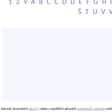
1
2
9
A
B
C
Č
D
Ď
E
F
G
H
Š
T
U
V
Adresář slovenských
lékařů
| Jeden z největších adresářů
praktických, zubních
a dal