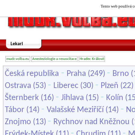
Tento web používá co
Lekari
mudr.volba.eu
Anesteziologie a resuscitace
Hradec Králové
-
-
Česká republika
Praha
(249)
Brno
(
-
-
Ostrava
(53)
Liberec
(30)
Plzeň
(22
-
-
Šternberk
(16)
Jihlava
(15)
Kolín
(1
-
-
Tábor
(14)
Valašské Meziříčí
(14)
No
-
Znojmo
(13)
Rychnov nad Kněžnou
(
-
-
Frýdek-Místek
(11)
Chrudim
(11)
M