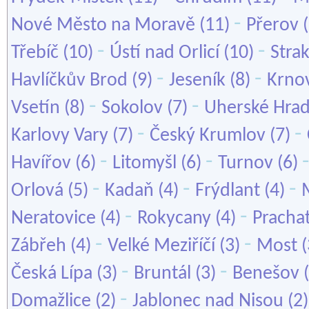
-
Nové Město na Moravě
(11)
Přerov
(
-
-
Třebíč
(10)
Ústí nad Orlicí
(10)
Stra
-
-
Havlíčkův Brod
(9)
Jeseník
(8)
Krno
-
-
Vsetín
(8)
Sokolov
(7)
Uherské Hrad
-
-
Karlovy Vary
(7)
Český Krumlov
(7)
-
-
Havířov
(6)
Litomyšl
(6)
Turnov
(6)
-
-
-
Orlová
(5)
Kadaň
(4)
Frýdlant
(4)
-
-
Neratovice
(4)
Rokycany
(4)
Pracha
-
-
Zábřeh
(4)
Velké Meziříčí
(3)
Most
(
-
-
Česká Lípa
(3)
Bruntál
(3)
Benešov
(
-
Domažlice
(2)
Jablonec nad Nisou
(2