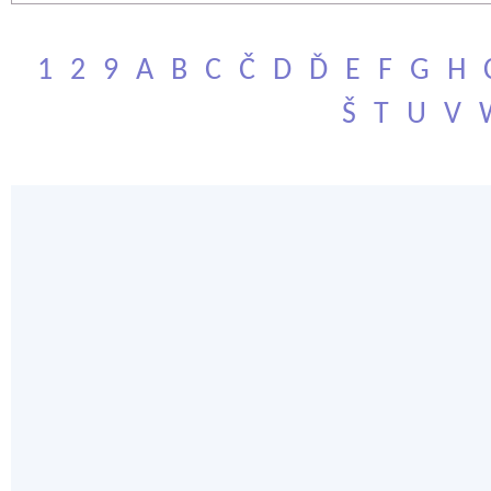
1
2
9
A
B
C
Č
D
Ď
E
F
G
H
Š
T
U
V