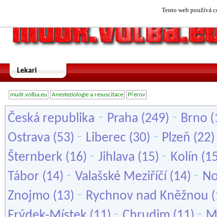
Tento web používá co
Lekari
mudr.volba.eu
Anesteziologie a resuscitace
Přerov
-
-
Česká republika
Praha
(249)
Brno
(
-
-
Ostrava
(53)
Liberec
(30)
Plzeň
(22
-
-
Šternberk
(16)
Jihlava
(15)
Kolín
(1
-
-
Tábor
(14)
Valašské Meziříčí
(14)
No
-
Znojmo
(13)
Rychnov nad Kněžnou
(
-
-
Frýdek-Místek
(11)
Chrudim
(11)
M