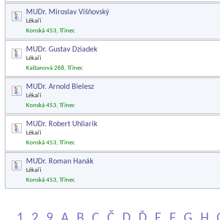
MUDr. Miroslav Višňovský
Lékaři
Konská 453, Třinec
MUDr. Gustav Dziadek
Lékaři
Kaštanová 268, Třinec
MUDr. Arnold Bielesz
Lékaři
Konská 453, Třinec
MUDr. Robert Uhliarik
Lékaři
Konská 453, Třinec
MUDr. Roman Hanák
Lékaři
Konská 453, Třinec
1
2
9
A
B
C
Č
D
Ď
E
F
G
H