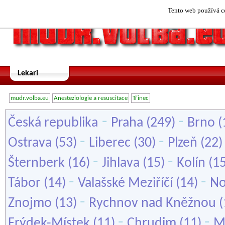
Tento web používá co
Lekari
mudr.volba.eu
Anesteziologie a resuscitace
Třinec
-
-
Česká republika
Praha
(249)
Brno
(
-
-
Ostrava
(53)
Liberec
(30)
Plzeň
(22
-
-
Šternberk
(16)
Jihlava
(15)
Kolín
(1
-
-
Tábor
(14)
Valašské Meziříčí
(14)
No
-
Znojmo
(13)
Rychnov nad Kněžnou
(
-
-
Frýdek-Místek
(11)
Chrudim
(11)
M