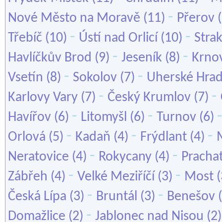
-
Nové Město na Moravě
(11)
Přerov
(
-
-
Třebíč
(10)
Ústí nad Orlicí
(10)
Stra
-
-
Havlíčkův Brod
(9)
Jeseník
(8)
Krno
-
-
Vsetín
(8)
Sokolov
(7)
Uherské Hrad
-
-
Karlovy Vary
(7)
Český Krumlov
(7)
-
-
Havířov
(6)
Litomyšl
(6)
Turnov
(6)
-
-
-
Orlová
(5)
Kadaň
(4)
Frýdlant
(4)
-
-
Neratovice
(4)
Rokycany
(4)
Pracha
-
-
Zábřeh
(4)
Velké Meziříčí
(3)
Most
(
-
-
Česká Lípa
(3)
Bruntál
(3)
Benešov
(
-
Domažlice
(2)
Jablonec nad Nisou
(2