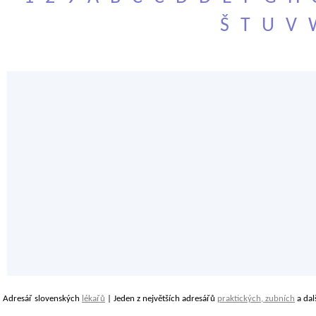
Š
T
U
V
Adresář slovenských
lékařů
| Jeden z největších adresářů
praktických, zubních
a dal