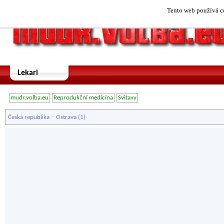
Tento web používá co
Lekari
mudr.volba.eu
Reprodukční medicína
Svitavy
-
Česká republika
Ostrava
(1)