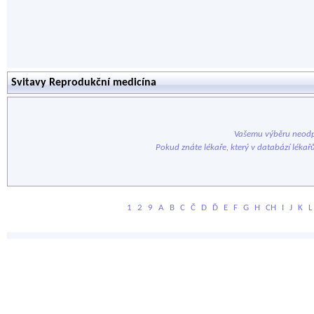
Svitavy Reprodukční medicína
Vašemu výběru neodp
Pokud znáte lékaře, který v databází lékař
1
2
9
A
B
C
Č
D
Ď
E
F
G
H
CH
I
J
K
L