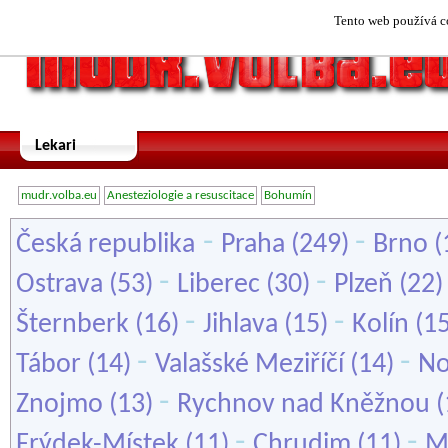
Tento web používá co
Lekari
mudr.volba.eu
Anesteziologie a resuscitace
Bohumín
-
-
Česká republika
Praha
(249)
Brno
(
-
-
Ostrava
(53)
Liberec
(30)
Plzeň
(22
-
-
Šternberk
(16)
Jihlava
(15)
Kolín
(1
-
-
Tábor
(14)
Valašské Meziříčí
(14)
No
-
Znojmo
(13)
Rychnov nad Kněžnou
(
-
-
Frýdek-Místek
(11)
Chrudim
(11)
M