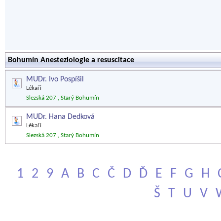
Bohumín Anesteziologie a resuscitace
MUDr. Ivo Pospíšil
Lékaři
Slezská 207 , Starý Bohumín
MUDr. Hana Dedková
Lékaři
Slezská 207 , Starý Bohumín
1
2
9
A
B
C
Č
D
Ď
E
F
G
H
Š
T
U
V