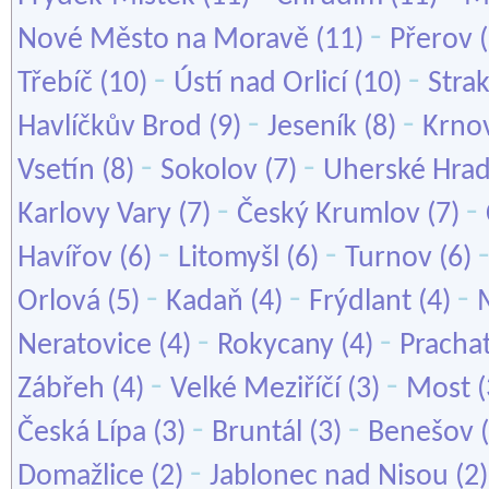
-
Nové Město na Moravě
(11)
Přerov
(
-
-
Třebíč
(10)
Ústí nad Orlicí
(10)
Stra
-
-
Havlíčkův Brod
(9)
Jeseník
(8)
Krno
-
-
Vsetín
(8)
Sokolov
(7)
Uherské Hrad
-
-
Karlovy Vary
(7)
Český Krumlov
(7)
-
-
Havířov
(6)
Litomyšl
(6)
Turnov
(6)
-
-
-
Orlová
(5)
Kadaň
(4)
Frýdlant
(4)
-
-
Neratovice
(4)
Rokycany
(4)
Pracha
-
-
Zábřeh
(4)
Velké Meziříčí
(3)
Most
(
-
-
Česká Lípa
(3)
Bruntál
(3)
Benešov
(
-
Domažlice
(2)
Jablonec nad Nisou
(2