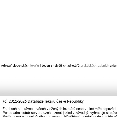
Adresář slovenských
lékařů
| Jeden z největších adresářů
praktických, zubních
a dal
(c) 2011-2026 Databáze lékařů České Republiky
Za obsah a správnost všech vložených inzerátů nese v plné míře odpovědno
Pokud administrár serveru uzná inzerát jakkoliv závadný, vyhrazuje si prá
Portál nemá nic společného s inzerenty. Návštěvníci portálu jednají vždy př