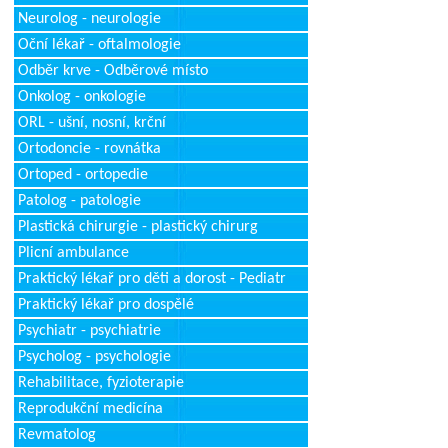
Neurolog - neurologie
Oční lékař - oftalmologie
Odběr krve - Odběrové místo
Onkolog - onkologie
ORL - ušní, nosní, krční
Ortodoncie - rovnátka
Ortoped - ortopedie
Patolog - patologie
Plastická chirurgie - plastický chirurg
Plicní ambulance
Praktický lékař pro děti a dorost - Pediatr
Praktický lékař pro dospělé
Psychiatr - psychiatrie
Psycholog - psychologie
Rehabilitace, fyzioterapie
Reprodukční medicína
Revmatolog