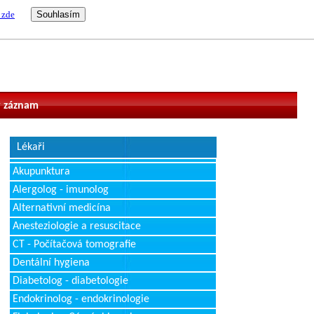
 zde
vatel
 záznam
Lékaři
Akupunktura
Alergolog - imunolog
Alternativní medicína
Anesteziologie a resuscitace
CT - Počítačová tomografie
Dentální hygiena
Diabetolog - diabetologie
Endokrinolog - endokrinologie