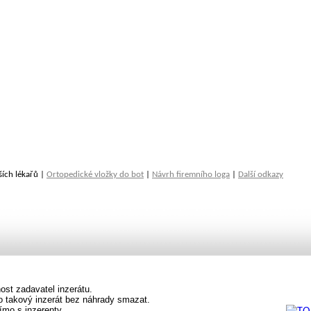
ších lékařů |
Ortopedické vložky do bot
|
Návrh firemního loga
|
Další odkazy
st zadavatel inzerátu.
vo takový inzerát bez náhrady smazat.
ímo s inzerenty.