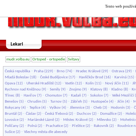
Tento web používá 
Lekari
mudr.volba.eu
Ortoped - ortopedie
Svitavy
-
-
-
-
-
Česká republika
Praha
(229)
Brno
(74)
Hradec Králové
(29)
Ostrava
(29)
-
-
-
Mladá Boleslav
(18)
České Budějovice
(17)
Havlíčkův Brod
(16)
Karviná
(15)
-
-
-
-
-
Opava
(12)
Uherské Hradiště
(12)
Vsetín
(12)
Kolín
(11)
Nový Jičín
(11)
Ji
-
-
-
-
-
Rychnov nad Kněžnou
(9)
Semily
(9)
Znojmo
(9)
Klatovy
(8)
Kladno
(8)
Kr
-
-
-
-
-
Třinec
(8)
Havířov
(7)
Chomutov
(7)
Kadaň
(7)
Sokolov
(7)
Velké Meziříčí
(
-
-
-
-
-
-
Benešov
(5)
Chrudim
(5)
Turnov
(5)
Zábřeh
(5)
Hustopeče
(4)
Jičín
(4)
M
-
-
-
-
-
-
Rokycany
(4)
Teplice
(4)
Vyškov
(4)
Jilemnice
(3)
Cheb
(3)
Hodonín
(3)
Č
-
-
-
-
-
Bruntál
(2)
Čáslav
(2)
Česká Třebová
(2)
Duchcov
(2)
Domažlice
(2)
Holeš
-
-
-
-
Lovosice
(2)
Mariánské Lázně
(2)
Městec Králové
(2)
Milevsko
(2)
Mohelnic
-
-
-
-
-
Poličany
(2)
Polná
(2)
Prachatice
(2)
Přeštice
(2)
Rakovník
(2)
Roudnice 
-
Sušice
(2)
Všechny města dle abecedy