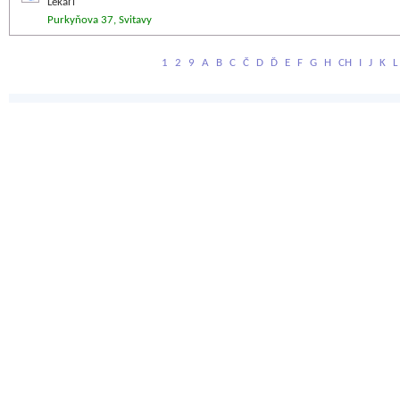
Lékaři
Purkyňova 37, Svitavy
1
2
9
A
B
C
Č
D
Ď
E
F
G
H
CH
I
J
K
L