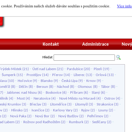
cookie. Používáním našich služeb dáváte souhlas s použitím cookie.
Více info
Nepřihlášený uži
Kontakt
Administrace
Nový
Hledat
-
-
-
-
Frýdek-Místek
(21)
Ústí nad Labem
(21)
Pardubice
(20)
Plzeň
(19)
-
-
-
-
-
-
Šumperk
(15)
Prostějov
(14)
Přerov
(14)
Liberec
(13)
Orlová
(13)
-
-
-
-
-
hlava
(10)
Hořovice
(9)
Blansko
(9)
Česká Lípa
(9)
Krnov
(9)
-
-
-
-
-
-
oměříž
(8)
Děčín
(8)
Beroun
(8)
Náchod
(8)
Olomouc
(8)
Tábor
(8)
-
-
-
-
-
7)
Jablonec nad Nisou
(6)
Boskovice
(6)
Příbram
(6)
Slaný
(6)
-
-
-
-
-
ělník
(4)
Most
(4)
Neratovice
(4)
Nové Město na Moravě
(4)
Ostrov
(4)
-
-
-
-
-
eský Krumlov
(3)
Břeclav
(3)
Litoměřice
(3)
Litomyšl
(3)
Strakonice
(3)
-
-
-
-
-
-
ov
(2)
Hlinsko
(2)
Ivančice
(2)
Karlovy Vary
(2)
Kyjov
(2)
Louny
(2)
-
-
-
-
-
e
(2)
Nová Paka
(2)
Nový Bor
(2)
Nový Bydžov
(2)
Pelhřimov
(2)
-
-
-
-
nad Labem
(2)
Rožnov pod Radhoštěm
(2)
Rumburk
(2)
Sedlčany
(2)