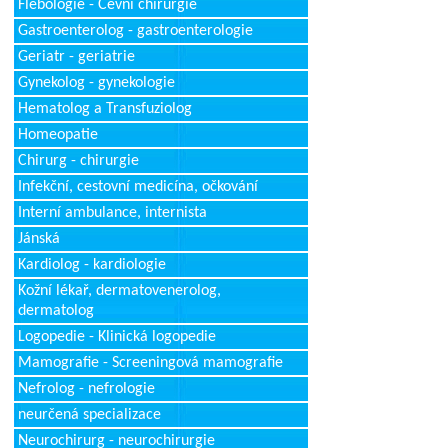
Flebologie - Cévní chirurgie
Gastroenterolog - gastroenterologie
Geriatr - geriatrie
Gynekolog - gynekologie
Hematolog a Transfuziolog
Homeopatie
Chirurg - chirurgie
Infekční, cestovní medicína, očkování
Interní ambulance, internista
Jánská
Kardiolog - kardiologie
Kožní lékař, dermatovenerolog,
dermatolog
Logopedie - Klinická logopedie
Mamografie - Screeningová mamografie
Nefrolog - nefrologie
neurčená specializace
Neurochirurg - neurochirurgie