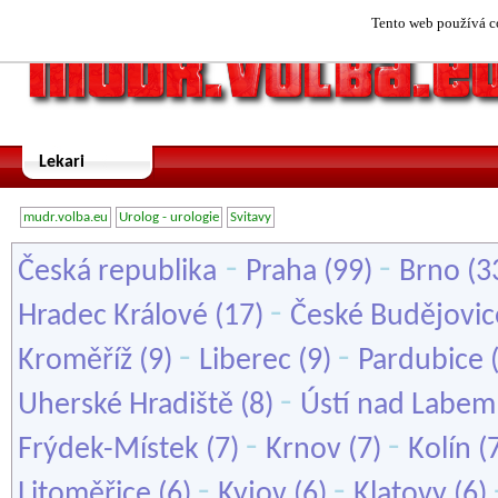
Tento web používá co
Lekari
mudr.volba.eu
Urolog - urologie
Svitavy
-
-
Česká republika
Praha
(99)
Brno
(3
-
Hradec Králové
(17)
České Budějovic
-
-
Kroměříž
(9)
Liberec
(9)
Pardubice
-
Uherské Hradiště
(8)
Ústí nad Labem
-
-
Frýdek-Místek
(7)
Krnov
(7)
Kolín
(
-
-
Litoměřice
(6)
Kyjov
(6)
Klatovy
(6)