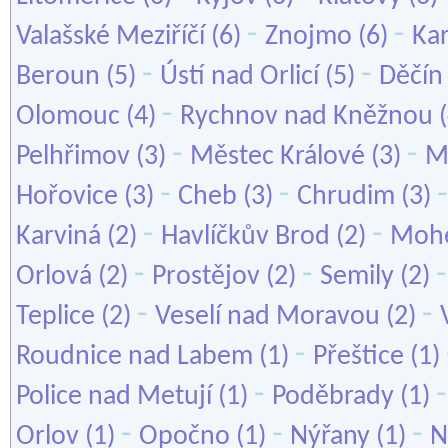
-
-
Valašské Meziříčí
(6)
Znojmo
(6)
Kar
-
-
Beroun
(5)
Ústí nad Orlicí
(5)
Děčín
-
Olomouc
(4)
Rychnov nad Kněžnou
(
-
-
Pelhřimov
(3)
Městec Králové
(3)
M
-
-
Hořovice
(3)
Cheb
(3)
Chrudim
(3)
-
-
Karviná
(2)
Havlíčkův Brod
(2)
Mohe
-
-
Orlová
(2)
Prostějov
(2)
Semily
(2)
-
-
Teplice
(2)
Veselí nad Moravou
(2)
-
Roudnice nad Labem
(1)
Přeštice
(1)
-
Police nad Metují
(1)
Poděbrady
(1)
-
-
-
Orlov
(1)
Opočno
(1)
Nýřany
(1)
N