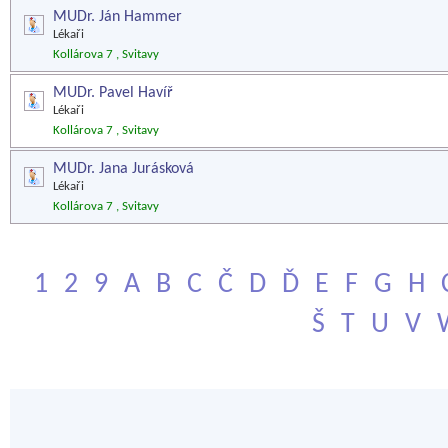
MUDr. Ján Hammer
Lékaři
Kollárova 7 , Svitavy
MUDr. Pavel Havíř
Lékaři
Kollárova 7 , Svitavy
MUDr. Jana Jurásková
Lékaři
Kollárova 7 , Svitavy
1
2
9
A
B
C
Č
D
Ď
E
F
G
H
Š
T
U
V