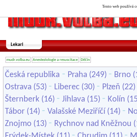
Tento web používá co
Lekari
mudr.volba.eu
Anesteziologie a resuscitace
Děčín
-
-
Česká republika
Praha
(249)
Brno
(
-
-
Ostrava
(53)
Liberec
(30)
Plzeň
(22
-
-
Šternberk
(16)
Jihlava
(15)
Kolín
(1
-
-
Tábor
(14)
Valašské Meziříčí
(14)
No
-
Znojmo
(13)
Rychnov nad Kněžnou
(
-
-
Frýdek-Místek
(11)
Chrudim
(11)
M