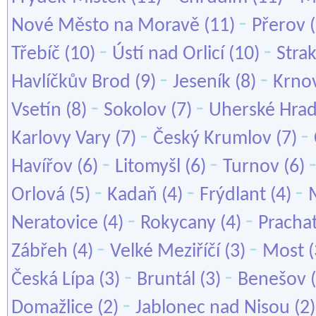
-
Nové Město na Moravě
(11)
Přerov
(
-
-
Třebíč
(10)
Ústí nad Orlicí
(10)
Stra
-
-
Havlíčkův Brod
(9)
Jeseník
(8)
Krno
-
-
Vsetín
(8)
Sokolov
(7)
Uherské Hrad
-
-
Karlovy Vary
(7)
Český Krumlov
(7)
-
-
Havířov
(6)
Litomyšl
(6)
Turnov
(6)
-
-
-
Orlová
(5)
Kadaň
(4)
Frýdlant
(4)
-
-
Neratovice
(4)
Rokycany
(4)
Pracha
-
-
Zábřeh
(4)
Velké Meziříčí
(3)
Most
(
-
-
Česká Lípa
(3)
Bruntál
(3)
Benešov
(
-
Domažlice
(2)
Jablonec nad Nisou
(2