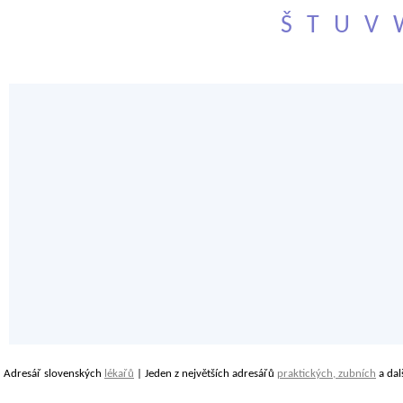
Š
T
U
V
Adresář slovenských
lékařů
| Jeden z největších adresářů
praktických, zubních
a dal