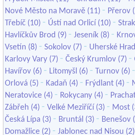
-
Nové Město na Moravě
(11)
Přerov
(
-
-
Třebíč
(10)
Ústí nad Orlicí
(10)
Stra
-
-
Havlíčkův Brod
(9)
Jeseník
(8)
Krno
-
-
Vsetín
(8)
Sokolov
(7)
Uherské Hrad
-
-
Karlovy Vary
(7)
Český Krumlov
(7)
-
-
Havířov
(6)
Litomyšl
(6)
Turnov
(6)
-
-
-
Orlová
(5)
Kadaň
(4)
Frýdlant
(4)
-
-
Neratovice
(4)
Rokycany
(4)
Pracha
-
-
Zábřeh
(4)
Velké Meziříčí
(3)
Most
(
-
-
Česká Lípa
(3)
Bruntál
(3)
Benešov
(
-
Domažlice
(2)
Jablonec nad Nisou
(2