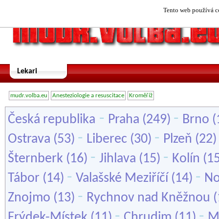
Tento web používá co
Lekari
mudr.volba.eu
Anesteziologie a resuscitace
Kroměříž
-
-
Česká republika
Praha
(249)
Brno
(
-
-
Ostrava
(53)
Liberec
(30)
Plzeň
(22
-
-
Šternberk
(16)
Jihlava
(15)
Kolín
(1
-
-
Tábor
(14)
Valašské Meziříčí
(14)
No
-
Znojmo
(13)
Rychnov nad Kněžnou
(
-
-
Frýdek-Místek
(11)
Chrudim
(11)
M