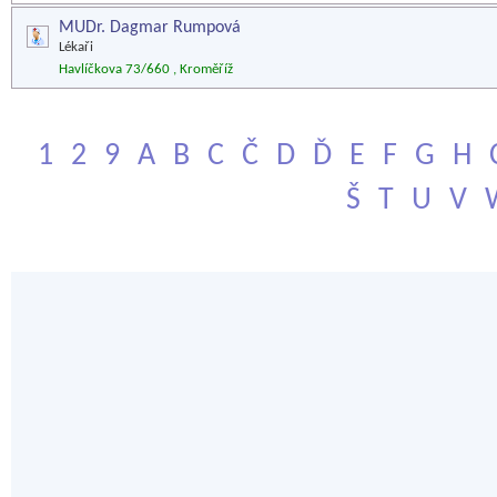
MUDr. Dagmar Rumpová
Lékaři
Havlíčkova 73/660 , Kroměříž
1
2
9
A
B
C
Č
D
Ď
E
F
G
H
Š
T
U
V