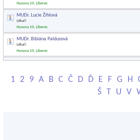
Husova 10, Liberec
MUDr. Lucie Žihlová
Lékaři
Husova 10, Liberec
MUDr. Bibiána Paldusová
Lékaři
Husova 10, Liberec
1
2
9
A
B
C
Č
D
Ď
E
F
G
H
Š
T
U
V