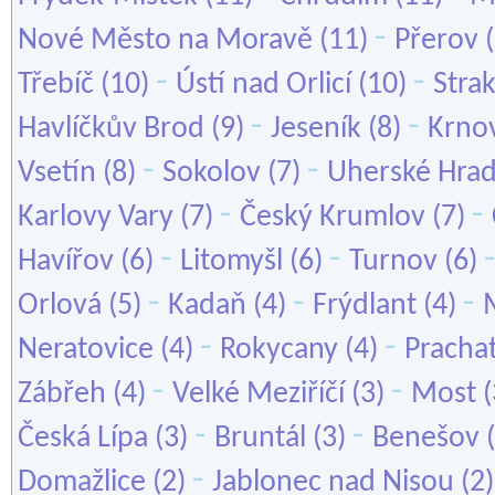
-
Nové Město na Moravě
(11)
Přerov
(
-
-
Třebíč
(10)
Ústí nad Orlicí
(10)
Stra
-
-
Havlíčkův Brod
(9)
Jeseník
(8)
Krno
-
-
Vsetín
(8)
Sokolov
(7)
Uherské Hrad
-
-
Karlovy Vary
(7)
Český Krumlov
(7)
-
-
Havířov
(6)
Litomyšl
(6)
Turnov
(6)
-
-
-
Orlová
(5)
Kadaň
(4)
Frýdlant
(4)
-
-
Neratovice
(4)
Rokycany
(4)
Pracha
-
-
Zábřeh
(4)
Velké Meziříčí
(3)
Most
(
-
-
Česká Lípa
(3)
Bruntál
(3)
Benešov
(
-
Domažlice
(2)
Jablonec nad Nisou
(2