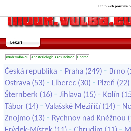
Tento web používá co
Lekari
mudr.volba.eu
Anesteziologie a resuscitace
Liberec
-
-
Česká republika
Praha
(249)
Brno
(
-
-
Ostrava
(53)
Liberec
(30)
Plzeň
(22
-
-
Šternberk
(16)
Jihlava
(15)
Kolín
(1
-
-
Tábor
(14)
Valašské Meziříčí
(14)
No
-
Znojmo
(13)
Rychnov nad Kněžnou
(
-
-
Frýdek-Místek
(11)
Chrudim
(11)
M