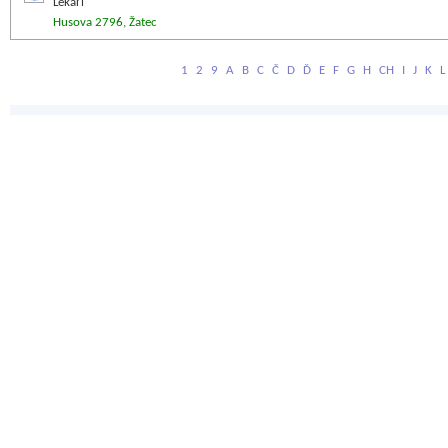
Lékaři
Husova 2796, Žatec
1
2
9
A
B
C
Č
D
Ď
E
F
G
H
CH
I
J
K
L