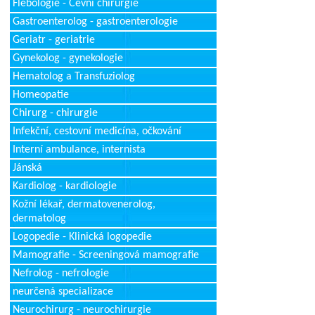
Flebologie - Cévní chirurgie
Gastroenterolog - gastroenterologie
Geriatr - geriatrie
Gynekolog - gynekologie
Hematolog a Transfuziolog
Homeopatie
Chirurg - chirurgie
Infekční, cestovní medicína, očkování
Interní ambulance, internista
Jánská
Kardiolog - kardiologie
Kožní lékař, dermatovenerolog,
dermatolog
Logopedie - Klinická logopedie
Mamografie - Screeningová mamografie
Nefrolog - nefrologie
neurčená specializace
Neurochirurg - neurochirurgie