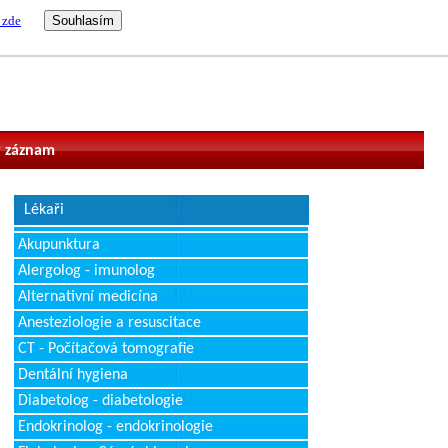
 zde
vatel
 záznam
Lékaři
Akupunktura
Alergolog - imunolog
Alternativní medicína
Anesteziologie a resuscitace
CT - Počítačová tomografie
Dentální hygiena
Diabetolog - diabetologie
Endokrinolog - endokrinologie