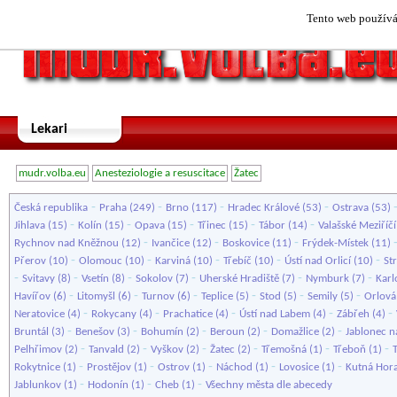
Tento web používá 
Lekari
mudr.volba.eu
Anesteziologie a resuscitace
Žatec
-
-
-
-
Česká republika
Praha
(249)
Brno
(117)
Hradec Králové
(53)
Ostrava
(53)
-
-
-
-
-
Jihlava
(15)
Kolín
(15)
Opava
(15)
Třinec
(15)
Tábor
(14)
Valašské Meziříčí
-
-
-
Rychnov nad Kněžnou
(12)
Ivančice
(12)
Boskovice
(11)
Frýdek-Místek
(11)
-
-
-
-
-
Přerov
(10)
Olomouc
(10)
Karviná
(10)
Třebíč
(10)
Ústí nad Orlicí
(10)
St
-
-
-
-
-
-
Svitavy
(8)
Vsetín
(8)
Sokolov
(7)
Uherské Hradiště
(7)
Nymburk
(7)
Karl
-
-
-
-
-
-
Havířov
(6)
Litomyšl
(6)
Turnov
(6)
Teplice
(5)
Stod
(5)
Semily
(5)
Orlová
-
-
-
-
-
Neratovice
(4)
Rokycany
(4)
Prachatice
(4)
Ústí nad Labem
(4)
Zábřeh
(4)
-
-
-
-
-
Bruntál
(3)
Benešov
(3)
Bohumín
(2)
Beroun
(2)
Domažlice
(2)
Jablonec n
-
-
-
-
-
-
Pelhřimov
(2)
Tanvald
(2)
Vyškov
(2)
Žatec
(2)
Třemošná
(1)
Třeboň
(1)
-
-
-
-
-
Rokytnice
(1)
Prostějov
(1)
Ostrov
(1)
Náchod
(1)
Lovosice
(1)
Kutná Hor
-
-
-
Jablunkov
(1)
Hodonín
(1)
Cheb
(1)
Všechny města dle abecedy