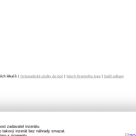
ších lékařů |
Ortopedické vložky do bot
|
Návrh firemního loga
|
Další odkazy
st zadavatel inzerátu.
vo takový inzerát bez náhrady smazat.
ímo s inzerenty.