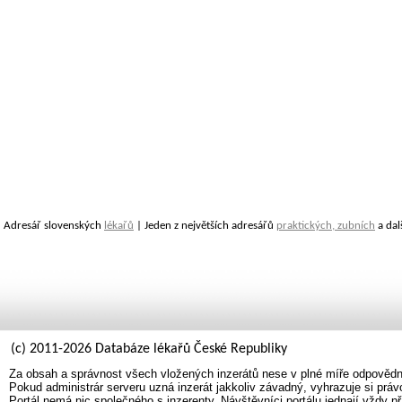
Adresář slovenských
lékařů
| Jeden z největších adresářů
praktických, zubních
a dal
(c) 2011-2026 Databáze lékařů České Republiky
Za obsah a správnost všech vložených inzerátů nese v plné míře odpovědno
Pokud administrár serveru uzná inzerát jakkoliv závadný, vyhrazuje si prá
Portál nemá nic společného s inzerenty. Návštěvníci portálu jednají vždy př