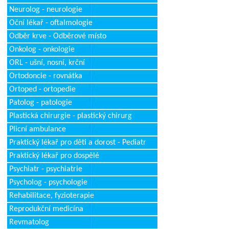
Neurolog - neurologie
Oční lékař - oftalmologie
Odběr krve - Odběrové místo
Onkolog - onkologie
ORL - ušní, nosní, krční
Ortodoncie - rovnátka
Ortoped - ortopedie
Patolog - patologie
Plastická chirurgie - plastický chirurg
Plicní ambulance
Praktický lékař pro děti a dorost - Pediatr
Praktický lékař pro dospělé
Psychiatr - psychiatrie
Psycholog - psychologie
Rehabilitace, fyzioterapie
Reprodukční medicína
Revmatolog