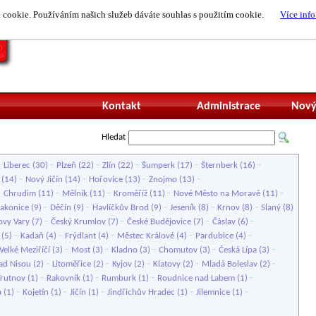
cookie. Používáním našich služeb dáváte souhlas s použitím cookie.
Více info
Nepřihlášený uži
Kontakt
Administrace
Nový
Hledat
-
-
-
-
-
-
Liberec
(30)
Plzeň
(22)
Zlín
(22)
Šumperk
(17)
Šternberk
(16)
-
-
-
-
(14)
Nový Jičín
(14)
Hořovice
(13)
Znojmo
(13)
-
-
-
-
-
Chrudim
(11)
Mělník
(11)
Kroměříž
(11)
Nové Město na Moravě
(11)
-
-
-
-
-
rakonice
(9)
Děčín
(9)
Havlíčkův Brod
(9)
Jeseník
(8)
Krnov
(8)
Slaný
(8)
-
-
-
-
ovy Vary
(7)
Český Krumlov
(7)
České Budějovice
(7)
Čáslav
(6)
-
-
-
-
-
(5)
Kadaň
(4)
Frýdlant
(4)
Městec Králové
(4)
Pardubice
(4)
-
-
-
-
-
Velké Meziříčí
(3)
Most
(3)
Kladno
(3)
Chomutov
(3)
Česká Lípa
(3)
-
-
-
-
-
ad Nisou
(2)
Litoměřice
(2)
Kyjov
(2)
Klatovy
(2)
Mladá Boleslav
(2)
-
-
-
-
Trutnov
(1)
Rakovník
(1)
Rumburk
(1)
Roudnice nad Labem
(1)
-
-
-
-
-
a
(1)
Kojetín
(1)
Jičín
(1)
Jindřichův Hradec
(1)
Jilemnice
(1)