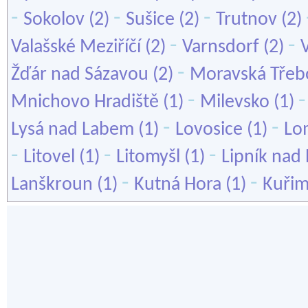
-
-
-
Sokolov
(2)
Sušice
(2)
Trutnov
(2)
-
-
Valašské Meziříčí
(2)
Varnsdorf
(2)
-
Žďár nad Sázavou
(2)
Moravská Třeb
-
Mnichovo Hradiště
(1)
Milevsko
(1)
-
-
Lysá nad Labem
(1)
Lovosice
(1)
Lo
-
-
-
Litovel
(1)
Litomyšl
(1)
Lipník nad
-
-
Lanškroun
(1)
Kutná Hora
(1)
Kuři