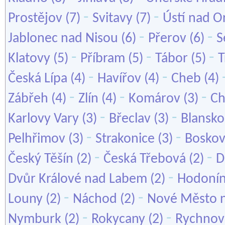
-
-
Prostějov
(7)
Svitavy
(7)
Ústí nad Or
-
-
Jablonec nad Nisou
(6)
Přerov
(6)
S
-
-
-
Klatovy
(5)
Příbram
(5)
Tábor
(5)
T
-
-
Česká Lípa
(4)
Havířov
(4)
Cheb
(4)
-
-
-
Zábřeh
(4)
Zlín
(4)
Komárov
(3)
Ch
-
-
Karlovy Vary
(3)
Břeclav
(3)
Blansko
-
-
Pelhřimov
(3)
Strakonice
(3)
Boskov
-
-
Český Těšín
(2)
Česká Třebová
(2)
D
-
Dvůr Králové nad Labem
(2)
Hodoní
-
-
Louny
(2)
Náchod
(2)
Nové Město 
-
-
Nymburk
(2)
Rokycany
(2)
Rychnov