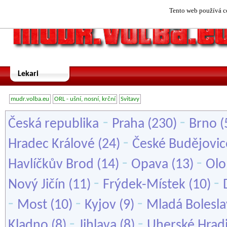
Tento web používá co
Lekari
mudr.volba.eu
ORL - ušní, nosní, krční
Svitavy
-
-
Česká republika
Praha
(230)
Brno
(
-
Hradec Králové
(24)
České Budějovic
-
-
Havlíčkův Brod
(14)
Opava
(13)
Ol
-
-
Nový Jičín
(11)
Frýdek-Místek
(10)
-
-
-
Most
(10)
Kyjov
(9)
Mladá Bolesla
-
-
Kladno
(8)
Jihlava
(8)
Uherské Hradi