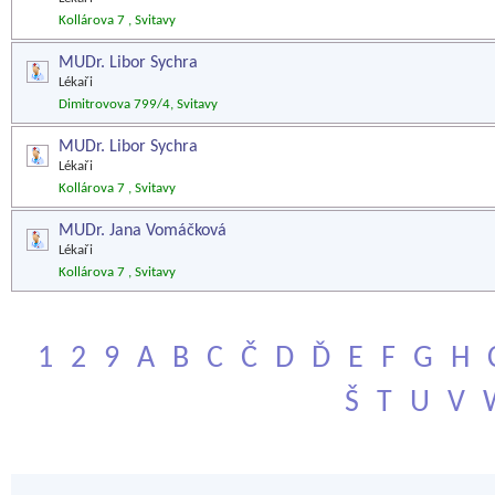
Kollárova 7 , Svitavy
MUDr. Libor Sychra
Lékaři
Dimitrovova 799/4, Svitavy
MUDr. Libor Sychra
Lékaři
Kollárova 7 , Svitavy
MUDr. Jana Vomáčková
Lékaři
Kollárova 7 , Svitavy
1
2
9
A
B
C
Č
D
Ď
E
F
G
H
Š
T
U
V