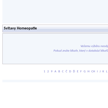
Svitavy Homeopatie
Vašemu výběru neodp
Pokud znáte lékaře, který v databází lékař
1
2
9
A
B
C
Č
D
Ď
E
F
G
H
CH
I
J
K
L