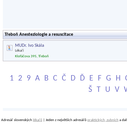
Třeboň Anesteziologie a resuscitace
MUDr. Ivo Skála
Lékaři
Klofáčova 395, Třeboň
1
2
9
A
B
C
Č
D
Ď
E
F
G
H
Š
T
U
V
Adresář slovenských
lékařů
| Jeden z největších adresářů
praktických, zubních
a dal