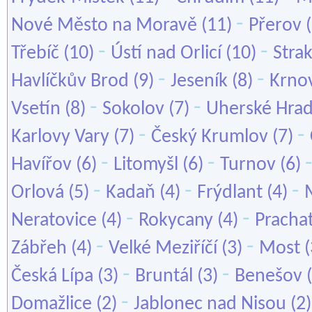
-
Nové Město na Moravě
(11)
Přerov
(
-
-
Třebíč
(10)
Ústí nad Orlicí
(10)
Stra
-
-
Havlíčkův Brod
(9)
Jeseník
(8)
Krno
-
-
Vsetín
(8)
Sokolov
(7)
Uherské Hrad
-
-
Karlovy Vary
(7)
Český Krumlov
(7)
-
-
Havířov
(6)
Litomyšl
(6)
Turnov
(6)
-
-
-
Orlová
(5)
Kadaň
(4)
Frýdlant
(4)
-
-
Neratovice
(4)
Rokycany
(4)
Pracha
-
-
Zábřeh
(4)
Velké Meziříčí
(3)
Most
(
-
-
Česká Lípa
(3)
Bruntál
(3)
Benešov
(
-
Domažlice
(2)
Jablonec nad Nisou
(2