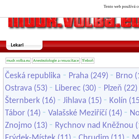
Tento web používá co
Lekari
mudr.volba.eu
Anesteziologie a resuscitace
Třeboň
-
-
Česká republika
Praha
(249)
Brno
(
-
-
Ostrava
(53)
Liberec
(30)
Plzeň
(22
-
-
Šternberk
(16)
Jihlava
(15)
Kolín
(1
-
-
Tábor
(14)
Valašské Meziříčí
(14)
No
-
Znojmo
(13)
Rychnov nad Kněžnou
(
-
-
Frýdek-Místek
(11)
Chrudim
(11)
M