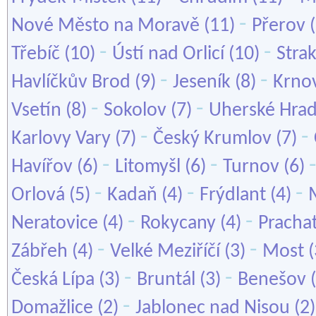
-
Nové Město na Moravě
(11)
Přerov
(
-
-
Třebíč
(10)
Ústí nad Orlicí
(10)
Stra
-
-
Havlíčkův Brod
(9)
Jeseník
(8)
Krno
-
-
Vsetín
(8)
Sokolov
(7)
Uherské Hrad
-
-
Karlovy Vary
(7)
Český Krumlov
(7)
-
-
Havířov
(6)
Litomyšl
(6)
Turnov
(6)
-
-
-
Orlová
(5)
Kadaň
(4)
Frýdlant
(4)
-
-
Neratovice
(4)
Rokycany
(4)
Pracha
-
-
Zábřeh
(4)
Velké Meziříčí
(3)
Most
(
-
-
Česká Lípa
(3)
Bruntál
(3)
Benešov
(
-
Domažlice
(2)
Jablonec nad Nisou
(2