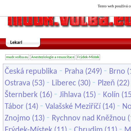
Tento web používá co
Lekari
mudr.volba.eu
Anesteziologie a resuscitace
Frýdek-Místek
-
-
Česká republika
Praha
(249)
Brno
(
-
-
Ostrava
(53)
Liberec
(30)
Plzeň
(22
-
-
Šternberk
(16)
Jihlava
(15)
Kolín
(1
-
-
Tábor
(14)
Valašské Meziříčí
(14)
No
-
Znojmo
(13)
Rychnov nad Kněžnou
(
-
-
Frýdek-Místek
(11)
Chrudim
(11)
M