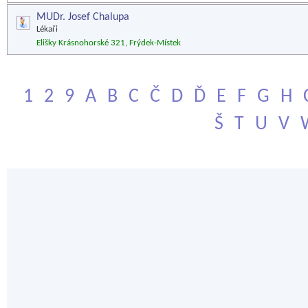
MUDr. Josef Chalupa
Lékaři
Elišky Krásnohorské 321, Frýdek-Místek
1
2
9
A
B
C
Č
D
Ď
E
F
G
H
Š
T
U
V