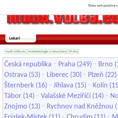
Tento web používá co
Lekari
mudr.volba.eu
Anesteziologie a resuscitace
Praha
-
-
Česká republika
Praha
(249)
Brno
(
-
-
Ostrava
(53)
Liberec
(30)
Plzeň
(22
-
-
Šternberk
(16)
Jihlava
(15)
Kolín
(1
-
-
Tábor
(14)
Valašské Meziříčí
(14)
No
-
Znojmo
(13)
Rychnov nad Kněžnou
(
-
-
Frýdek-Místek
(11)
Chrudim
(11)
M