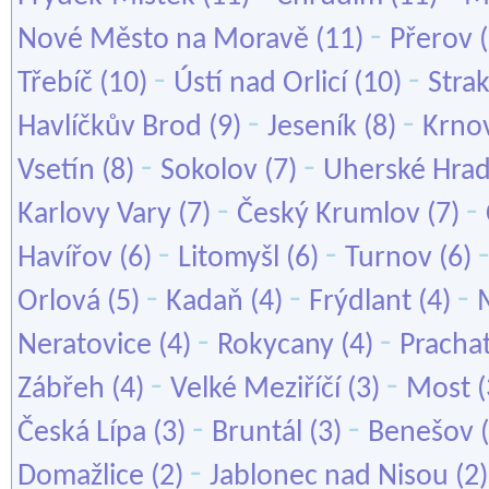
-
Nové Město na Moravě
(11)
Přerov
(
-
-
Třebíč
(10)
Ústí nad Orlicí
(10)
Stra
-
-
Havlíčkův Brod
(9)
Jeseník
(8)
Krno
-
-
Vsetín
(8)
Sokolov
(7)
Uherské Hrad
-
-
Karlovy Vary
(7)
Český Krumlov
(7)
-
-
Havířov
(6)
Litomyšl
(6)
Turnov
(6)
-
-
-
Orlová
(5)
Kadaň
(4)
Frýdlant
(4)
-
-
Neratovice
(4)
Rokycany
(4)
Pracha
-
-
Zábřeh
(4)
Velké Meziříčí
(3)
Most
(
-
-
Česká Lípa
(3)
Bruntál
(3)
Benešov
(
-
Domažlice
(2)
Jablonec nad Nisou
(2