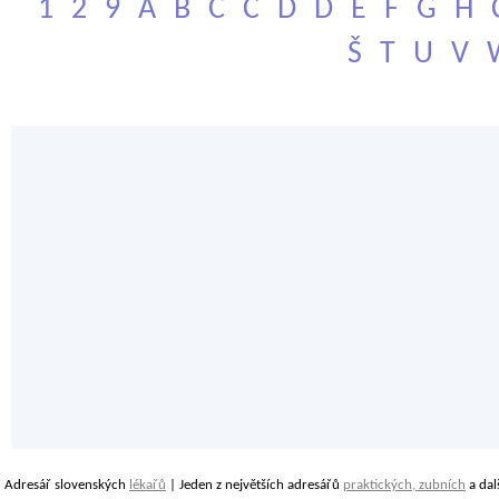
1
2
9
A
B
C
Č
D
Ď
E
F
G
H
Š
T
U
V
Adresář slovenských
lékařů
| Jeden z největších adresářů
praktických, zubních
a dal