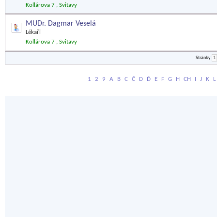
Kollárova 7 , Svitavy
MUDr. Dagmar Veselá
Lékaři
Kollárova 7 , Svitavy
Stránky
1
1
2
9
A
B
C
Č
D
Ď
E
F
G
H
CH
I
J
K
L