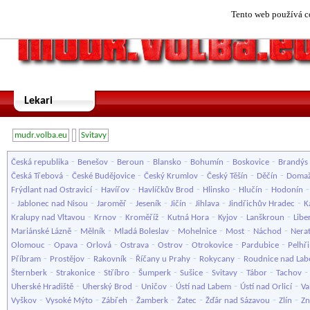
Tento web používá co
Lekari
mudr.volba.eu
Svitavy
-
-
-
-
-
-
Česká republika
Benešov
Beroun
Blansko
Bohumín
Boskovice
Brandýs 
-
-
-
-
-
Česká Třebová
České Budějovice
Český Krumlov
Český Těšín
Děčín
Domaž
-
-
-
-
-
Frýdlant nad Ostravicí
Havířov
Havlíčkův Brod
Hlinsko
Hlučín
Hodonín
-
-
-
-
-
-
-
Jablonec nad Nisou
Jaroměř
Jeseník
Jičín
Jihlava
Jindřichův Hradec
K
-
-
-
-
-
-
Kralupy nad Vltavou
Krnov
Kroměříž
Kutná Hora
Kyjov
Lanškroun
Libe
-
-
-
-
-
-
Mariánské Lázně
Mělník
Mladá Boleslav
Mohelnice
Most
Náchod
Nera
-
-
-
-
-
-
-
Olomouc
Opava
Orlová
Ostrava
Ostrov
Otrokovice
Pardubice
Pelhř
-
-
-
-
-
Příbram
Prostějov
Rakovník
Říčany u Prahy
Rokycany
Roudnice nad La
-
-
-
-
-
-
-
Šternberk
Strakonice
Stříbro
Šumperk
Sušice
Svitavy
Tábor
Tachov
-
-
-
-
-
Uherské Hradiště
Uherský Brod
Uničov
Ústí nad Labem
Ústí nad Orlicí
Va
-
-
-
-
-
-
-
Vyškov
Vysoké Mýto
Zábřeh
Žamberk
Žatec
Žďár nad Sázavou
Zlín
Z