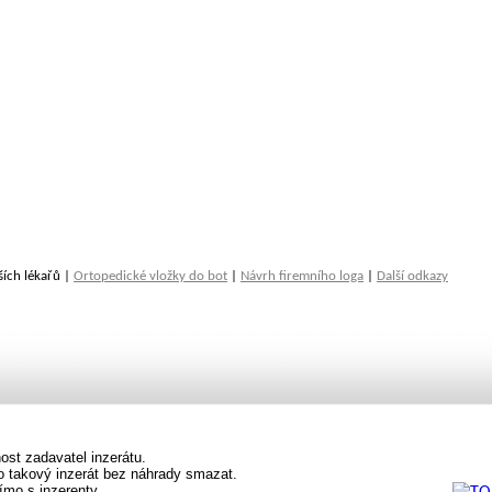
ších lékařů |
Ortopedické vložky do bot
|
Návrh firemního loga
|
Další odkazy
st zadavatel inzerátu.
vo takový inzerát bez náhrady smazat.
ímo s inzerenty.