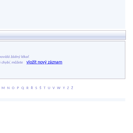
ovídá žádný lékař.
vložit nový záznam
ů chybí, můžete
M
N
O
P
Q
R
Ř
S
Š
T
U
V
W
Y
Z
Ž