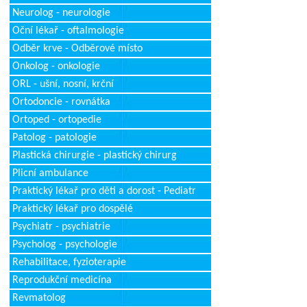
Neurolog - neurologie
Oční lékař - oftalmologie
Odběr krve - Odběrové místo
Onkolog - onkologie
ORL - ušní, nosní, krční
Ortodoncie - rovnátka
Ortoped - ortopedie
Patolog - patologie
Plastická chirurgie - plastický chirurg
Plicní ambulance
Praktický lékař pro děti a dorost - Pediatr
Praktický lékař pro dospělé
Psychiatr - psychiatrie
Psycholog - psychologie
Rehabilitace, fyzioterapie
Reprodukční medicína
Revmatolog