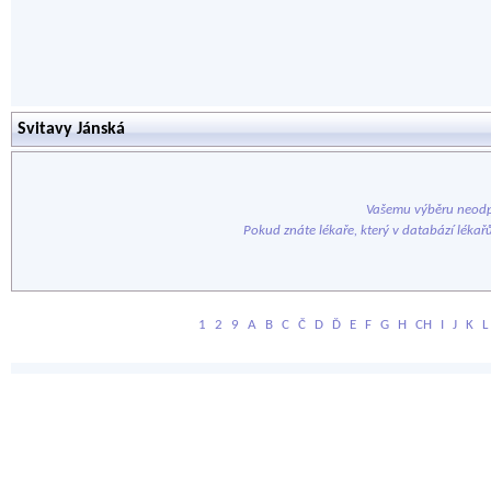
Svitavy Jánská
Vašemu výběru neodp
Pokud znáte lékaře, který v databází lékař
1
2
9
A
B
C
Č
D
Ď
E
F
G
H
CH
I
J
K
L