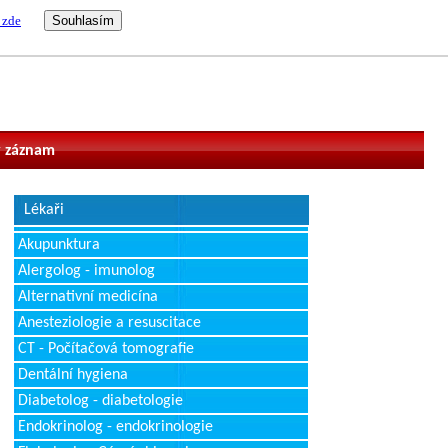
 zde
vatel
 záznam
Lékaři
Akupunktura
Alergolog - imunolog
Alternativní medicína
Anesteziologie a resuscitace
CT - Počítačová tomografie
Dentální hygiena
Diabetolog - diabetologie
Endokrinolog - endokrinologie