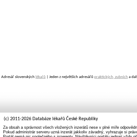
Adresář slovenských
lékařů
| Jeden z největších adresářů
praktických, zubních
a dal
(c) 2011-2026 Databáze lékařů České Republiky
Za obsah a správnost všech vložených inzerátů nese v plné míře odpovědno
Pokud administrár serveru uzná inzerát jakkoliv závadný, vyhrazuje si prá
Portál nemá nic společného s inzerenty. Návštěvníci portálu jednají vždy př