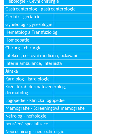
Flebologie - Cévní chirurgie
Gastroenterolog - gastroenterologie
Geriatr - geriatrie
Gynekolog - gynekologie
Hematolog a Transfuziolog
Homeopatie
Chirurg - chirurgie
Infekční, cestovní medicína, očkování
Interní ambulance, internista
Jánská
Kardiolog - kardiologie
Kožní lékař, dermatovenerolog,
dermatolog
Logopedie - Klinická logopedie
Mamografie - Screeningová mamografie
Nefrolog - nefrologie
neurčená specializace
Neurochirurg - neurochirurgie