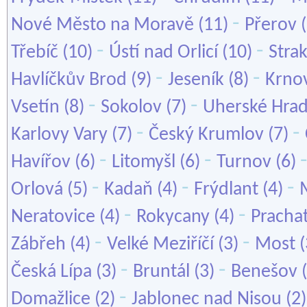
-
Nové Město na Moravě
(11)
Přerov
(
-
-
Třebíč
(10)
Ústí nad Orlicí
(10)
Stra
-
-
Havlíčkův Brod
(9)
Jeseník
(8)
Krno
-
-
Vsetín
(8)
Sokolov
(7)
Uherské Hrad
-
-
Karlovy Vary
(7)
Český Krumlov
(7)
-
-
Havířov
(6)
Litomyšl
(6)
Turnov
(6)
-
-
-
Orlová
(5)
Kadaň
(4)
Frýdlant
(4)
-
-
Neratovice
(4)
Rokycany
(4)
Pracha
-
-
Zábřeh
(4)
Velké Meziříčí
(3)
Most
(
-
-
Česká Lípa
(3)
Bruntál
(3)
Benešov
(
-
Domažlice
(2)
Jablonec nad Nisou
(2