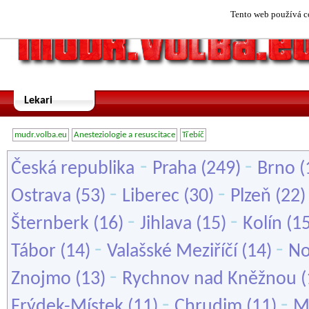
Tento web používá co
Lekari
mudr.volba.eu
Anesteziologie a resuscitace
Třebíč
-
-
Česká republika
Praha
(249)
Brno
(
-
-
Ostrava
(53)
Liberec
(30)
Plzeň
(22
-
-
Šternberk
(16)
Jihlava
(15)
Kolín
(1
-
-
Tábor
(14)
Valašské Meziříčí
(14)
No
-
Znojmo
(13)
Rychnov nad Kněžnou
(
-
-
Frýdek-Místek
(11)
Chrudim
(11)
M