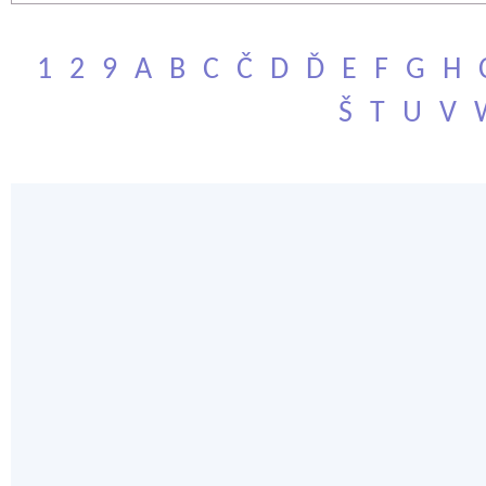
1
2
9
A
B
C
Č
D
Ď
E
F
G
H
Š
T
U
V