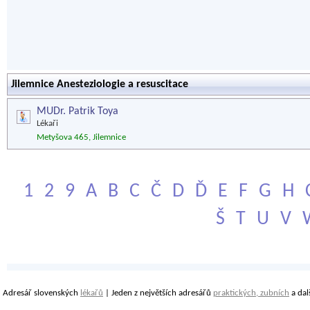
Jilemnice Anesteziologie a resuscitace
MUDr. Patrik Toya
Lékaři
Metyšova 465, Jilemnice
1
2
9
A
B
C
Č
D
Ď
E
F
G
H
Š
T
U
V
Adresář slovenských
lékařů
| Jeden z největších adresářů
praktických, zubních
a dal