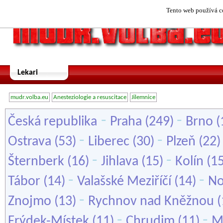
Tento web používá co
Lekari
mudr.volba.eu
Anesteziologie a resuscitace
Jilemnice
-
-
Česká republika
Praha
(249)
Brno
(
-
-
Ostrava
(53)
Liberec
(30)
Plzeň
(22
-
-
Šternberk
(16)
Jihlava
(15)
Kolín
(1
-
-
Tábor
(14)
Valašské Meziříčí
(14)
No
-
Znojmo
(13)
Rychnov nad Kněžnou
(
-
-
Frýdek-Místek
(11)
Chrudim
(11)
M