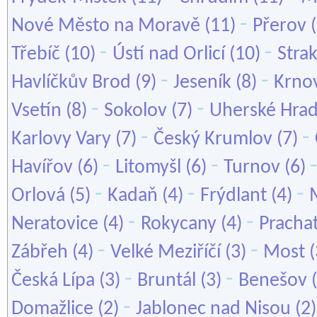
-
Nové Město na Moravě
(11)
Přerov
(
-
-
Třebíč
(10)
Ústí nad Orlicí
(10)
Stra
-
-
Havlíčkův Brod
(9)
Jeseník
(8)
Krno
-
-
Vsetín
(8)
Sokolov
(7)
Uherské Hrad
-
-
Karlovy Vary
(7)
Český Krumlov
(7)
-
-
Havířov
(6)
Litomyšl
(6)
Turnov
(6)
-
-
-
Orlová
(5)
Kadaň
(4)
Frýdlant
(4)
-
-
Neratovice
(4)
Rokycany
(4)
Pracha
-
-
Zábřeh
(4)
Velké Meziříčí
(3)
Most
(
-
-
Česká Lípa
(3)
Bruntál
(3)
Benešov
(
-
Domažlice
(2)
Jablonec nad Nisou
(2